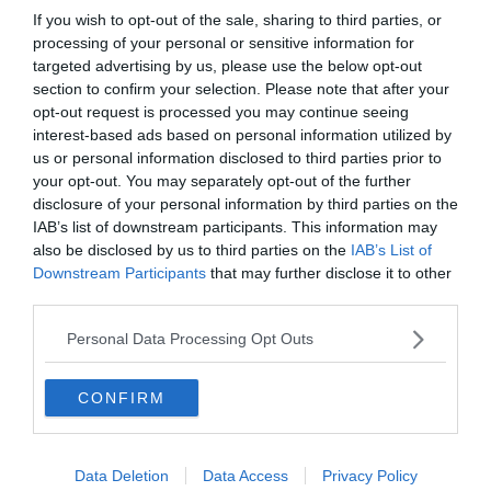
If you wish to opt-out of the sale, sharing to third parties, or
processing of your personal or sensitive information for
targeted advertising by us, please use the below opt-out
section to confirm your selection. Please note that after your
opt-out request is processed you may continue seeing
interest-based ads based on personal information utilized by
us or personal information disclosed to third parties prior to
your opt-out. You may separately opt-out of the further
disclosure of your personal information by third parties on the
IAB’s list of downstream participants. This information may
also be disclosed by us to third parties on the
IAB’s List of
Downstream Participants
that may further disclose it to other
third parties.
Lássuk!
Personal Data Processing Opt Outs
Napi feladat: Melyik film
címét rejtik az emojik?
CONFIRM
Pókerarcok
Data Deletion
Data Access
Privacy Policy