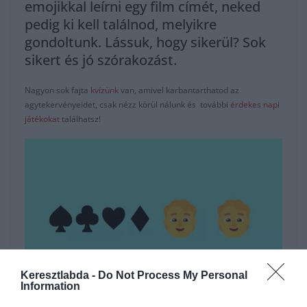
emojikkal leírni egy film címét, neked
pedig ki kell találnod, melyikre
gondoltunk. Lássuk, hogy sikerül? Sok
sikert és jó szórakozást.
Nagyon sok fajta
kvízünk
van, amivel karbantarthatod az
agytekervényeidet, csak nézz körül nálunk és további
érdekes napi
játékokat
találhatsz!
Keresztlabda -
Do Not Process My Personal
Information
Hirdetés