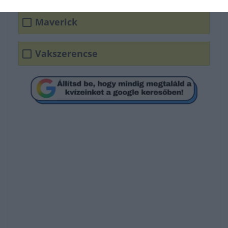
Maverick
Vakszerencse