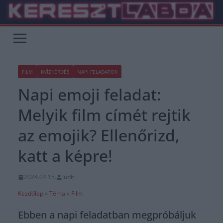
Skip
to
content
FILM
KVÍZKÉRDÉS
NAPI FELADATOK
Napi emoji feladat:
Melyik film címét rejtik
az emojik? Ellenőrizd,
katt a képre!
2024.04.15.
Judit
Kezdőlap
»
Téma
»
Film
Ebben a napi feladatban megpróbáljuk