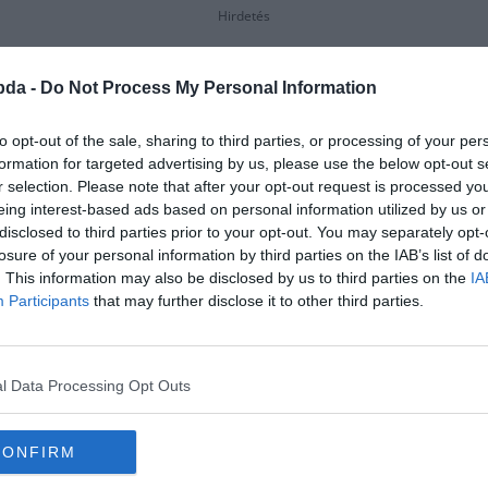
Hirdetés
bda -
Do Not Process My Personal Information
to opt-out of the sale, sharing to third parties, or processing of your per
formation for targeted advertising by us, please use the below opt-out s
r selection. Please note that after your opt-out request is processed y
eing interest-based ads based on personal information utilized by us or
disclosed to third parties prior to your opt-out. You may separately opt-
losure of your personal information by third parties on the IAB’s list of
. This information may also be disclosed by us to third parties on the
IA
Participants
that may further disclose it to other third parties.
l Data Processing Opt Outs
Ura előzménykönyve?
CONFIRM