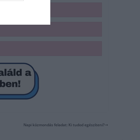
Napi közmondás feladat: Ki tudod egészíteni?