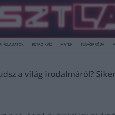
PI FELADATOK
RETRO KVÍZ
MATEK
TUDÁSPRÓBA
F
udsz a világ irodalmáról? Sike
d-e, hogy a három lánya közül melyik halt meg Lear királynak vagy kinek a nevéh