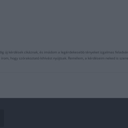
ndig új kérdések cikáznak, és imádom a legérdekesebb tényeket izgalmas feladvá
al írom, hogy szórakoztató kihívást nyújtsak. Remélem, a kérdéseim neked is sze