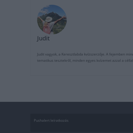
Judit
Judit vagyok, a Keresztlabda kvízszerzője. A fejemben mi
tematikus tesztekről, minden egyes kvízemet azzal a céll
Pushalert leíratkozás