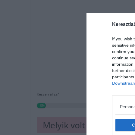
Keresztla
If you wish 
sensitive in
confirm you
continue se
information 
further disc
participants
Downstream 
Készen állsz?
0%
Persona
Melyik volt A Gyűrűk 