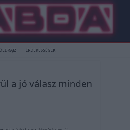
ÖLDRAJZ
ÉRDEKESSÉGEK
rül a jó válasz minden
ez köthető Huckleberry Finn? Sok sikert 🙂