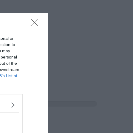
sonal or
ection to
ou may
 personal
out of the
 downstream
B’s List of