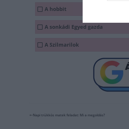
A hobbit
A sonkádi Egyed gazda
A Szilmarilok
Napi trükkös matek feladat: Mi a megoldás?