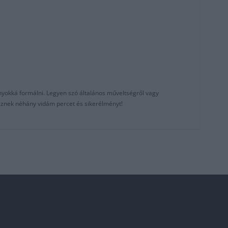
nyokká formálni. Legyen szó általános műveltségről vagy
reznek néhány vidám percet és sikerélményt!