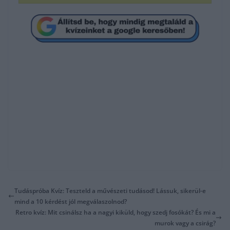
Tudáspróba Kvíz: Teszteld a művészeti tudásod! Lássuk, sikerül-e
mind a 10 kérdést jól megválaszolnod?
Retro kvíz: Mit csinálsz ha a nagyi kiküld, hogy szedj fosókát? És mi a
murok vagy a csirág?