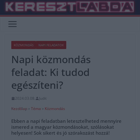
Skip
to
content
KÖZMONDÁS
NAPI FELADATOK
Napi közmondás
feladat: Ki tudod
egészíteni?
2024.03.08.
Judit
Kezdőlap
»
Téma
»
Közmondás
Ebben a napi feladatban letesztelheted mennyire
ismered a magyar közmondásokat, szólásokat
helyesen! Sok sikert és jó szórakozást hozzá!