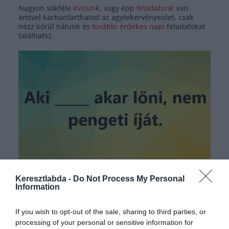
Nagyon sokféle
kvízünk
, vagy épp
feladatunk
van,
amivel karbantarthatod az agytekervényeidet, csak
nézz körül nálunk és
további érdekes napi
feladatokat
találhatsz.
Hirdetés
Keresztlabda -
Do Not Process My Personal
Information
If you wish to opt-out of the sale, sharing to third parties, or
processing of your personal or sensitive information for