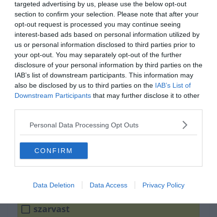
targeted advertising by us, please use the below opt-out
section to confirm your selection. Please note that after your
opt-out request is processed you may continue seeing
interest-based ads based on personal information utilized by
us or personal information disclosed to third parties prior to
your opt-out. You may separately opt-out of the further
disclosure of your personal information by third parties on the
IAB’s list of downstream participants. This information may
also be disclosed by us to third parties on the
IAB’s List of
Downstream Participants
that may further disclose it to other
Aki _____ akar lőni, nem
third parties.
pengeti íját.
Personal Data Processing Opt Outs
varjat
CONFIRM
oroszlánt
Data Deletion
Data Access
Privacy Policy
szarvast