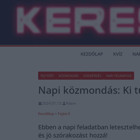
Skip
to
content
KEZDŐLAP
KVÍZ
NA
FEJTÖRŐ
KÖZMONDÁS
KVÍZKÉRDÉS
NAPI FELADATOK
Napi közmondás: Ki t
2024.01.15.
Adam
Kezdőlap
»
Fejtörő
Ebben a napi feladatban letesztel
és jó szórakozást hozzá!