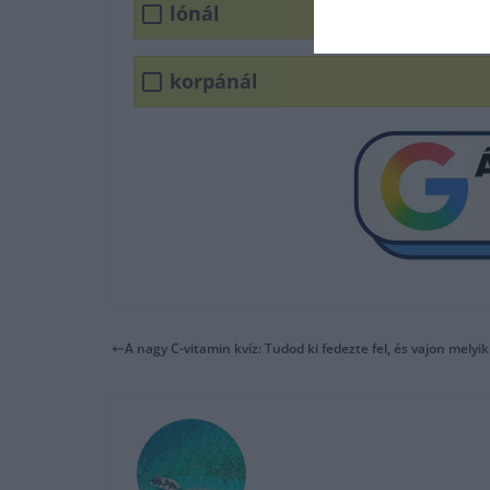
lónál
korpánál
A nagy C-vitamin kvíz: Tudod ki fedezte fel, és vajon melyik 