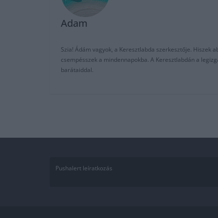
Adam
Szia! Ádám vagyok, a Keresztlabda szerkesztője. Hiszek abb
csempésszek a mindennapokba. A Keresztlabdán a legizgalm
barátaiddal.
Pushalert leíratkozás