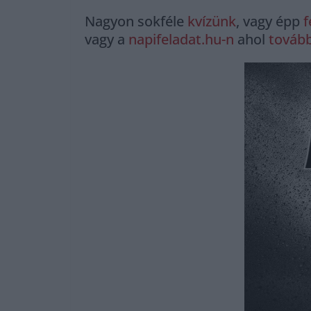
Nagyon sokféle
kvízünk
, vagy épp
f
vagy a
napifeladat.hu-n
ahol
tovább