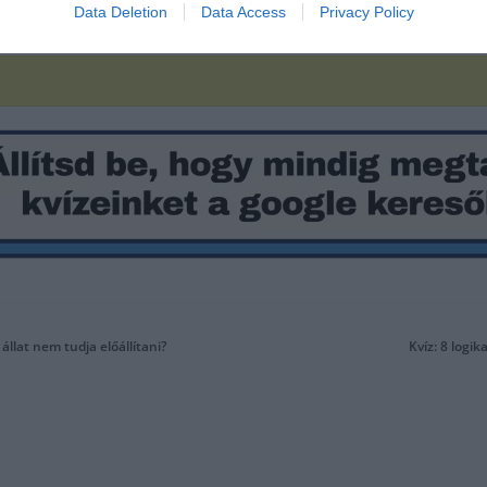
Data Deletion
Data Access
Privacy Policy
állat nem tudja előállítani?
Kvíz: 8 logi