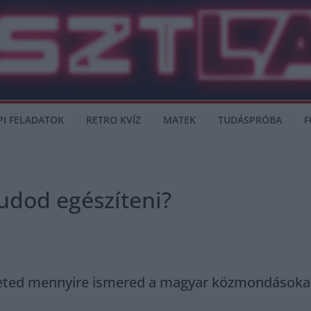
PI FELADATOK
RETRO KVÍZ
MATEK
TUDÁSPRÓBA
F
udod egészíteni?
heted mennyire ismered a magyar közmondásokat,