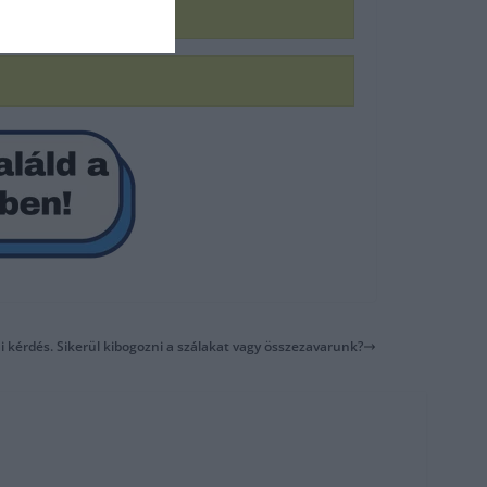
kai kérdés. Sikerül kibogozni a szálakat vagy összezavarunk?