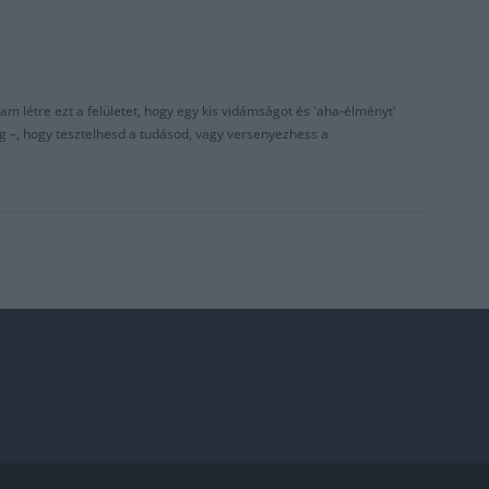
am létre ezt a felületet, hogy egy kis vidámságot és 'aha-élményt'
g –, hogy tesztelhesd a tudásod, vagy versenyezhess a