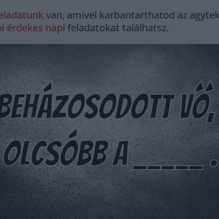
eladatunk
van, amivel karbantarthatod az agyteke
i érdekes napi
feladatokat találhatsz.