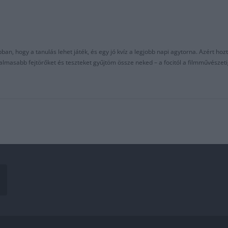
an, hogy a tanulás lehet játék, és egy jó kvíz a legjobb napi agytorna. Azért hozt
asabb fejtörőket és teszteket gyűjtöm össze neked – a focitól a filmművészeti