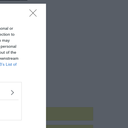
sonal or
ection to
ou may
 personal
out of the
 downstream
B’s List of