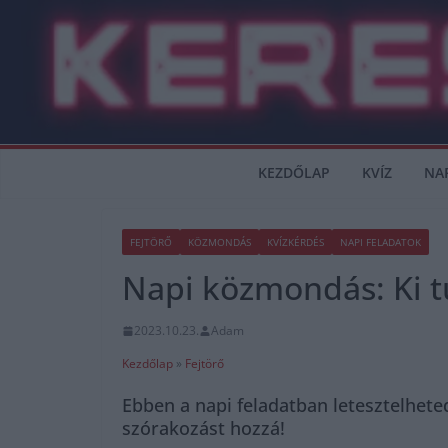
Skip
to
content
KEZDŐLAP
KVÍZ
NA
FEJTÖRŐ
KÖZMONDÁS
KVÍZKÉRDÉS
NAPI FELADATOK
Napi közmondás: Ki t
2023.10.23.
Adam
Kezdőlap
»
Fejtörő
Ebben a napi feladatban letesztelhet
szórakozást hozzá!