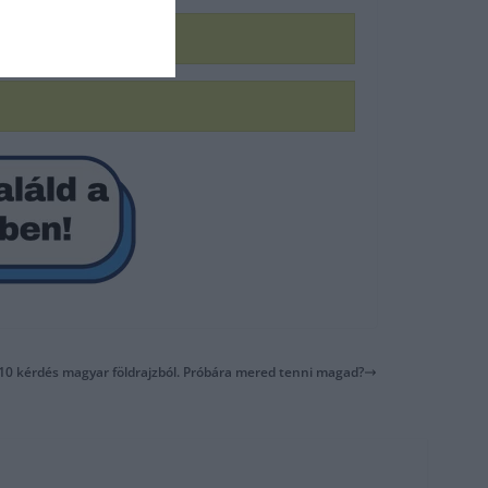
: 10 kérdés magyar földrajzból. Próbára mered tenni magad?