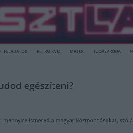
PI FELADATOK
RETRO KVÍZ
MATEK
TUDÁSPRÓBA
F
udod egészíteni?
ed mennyire ismered a magyar közmondásokat, szóláso