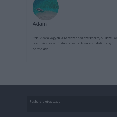
Adam
Szia! Ádám vagyok, a Keresztlabda szerkesztője. Hiszek abb
csempésszek a mindennapokba. A Keresztlabdán a legizgalm
barátaiddal.
Pushalert leíratkozás