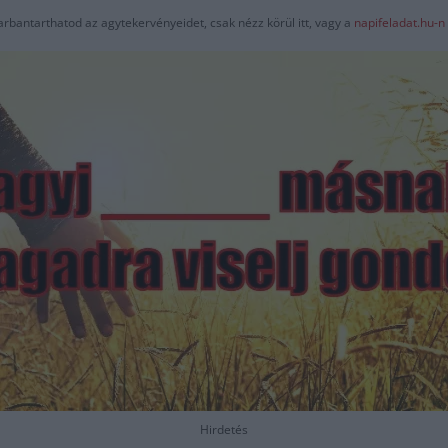
arbantarthatod az agytekervényeidet, csak nézz körül itt, vagy a
napifeladat.hu-n
Hirdetés