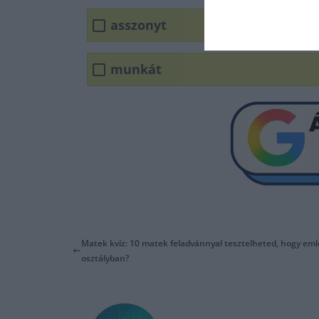
asszonyt
munkát
Matek kvíz: 10 matek feladvánnyal tesztelheted, hogy emlé
osztályban?