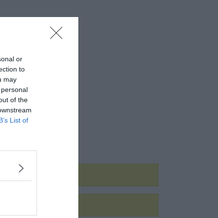
sonal or
ection to
ou may
 personal
out of the
 downstream
B’s List of