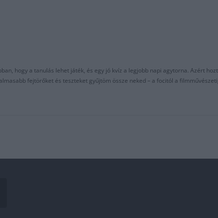
an, hogy a tanulás lehet játék, és egy jó kvíz a legjobb napi agytorna. Azért hozt
asabb fejtörőket és teszteket gyűjtöm össze neked – a focitól a filmművészeti