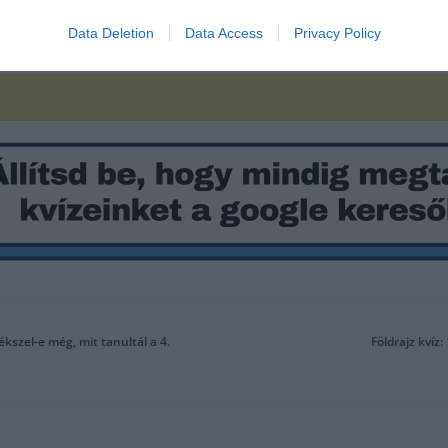
Data Deletion
Data Access
Privacy Policy
kszel-e még, mit tanultál a 4.
Földrajz kvíz