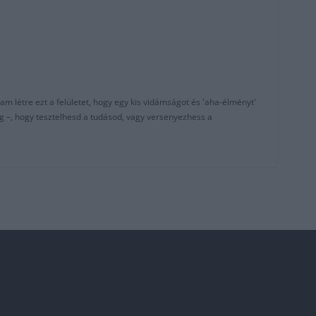
am létre ezt a felületet, hogy egy kis vidámságot és 'aha-élményt'
g –, hogy tesztelhesd a tudásod, vagy versenyezhess a