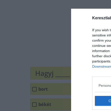
Keresztla
If you wish 
sensitive in
confirm you
continue se
information 
further disc
participants
Downstream 
Hagyj _____ másnak, ma
Persona
bort
békét