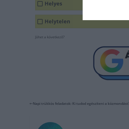
Helyes
Helytelen
Jöhet a következő?
Napi trükkös feladatok: Ki tudod egészíteni a közmondást