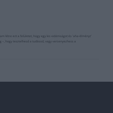
am létre ezt a felületet, hogy egy kis vidámságot és 'aha-élményt'
g –, hogy tesztelhesd a tudásod, vagy versenyezhess a