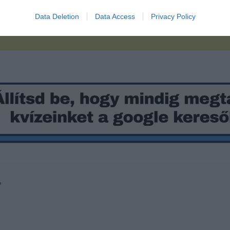
Data Deletion
Data Access
Privacy Policy
?