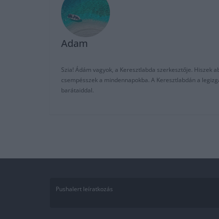
Adam
Szia! Ádám vagyok, a Keresztlabda szerkesztője. Hiszek abb
csempésszek a mindennapokba. A Keresztlabdán a legizgalm
barátaiddal.
Pushalert leíratkozás