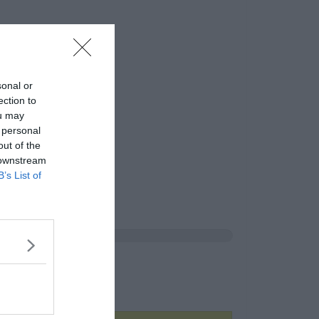
sonal or
ection to
ou may
 personal
out of the
 downstream
B’s List of