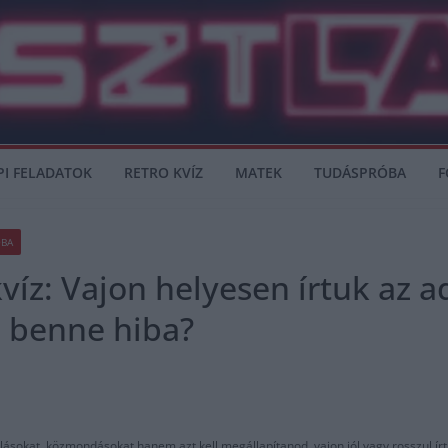
PI FELADATOK
RETRO KVÍZ
MATEK
TUDÁSPRÓBA
F
ÓBA
z: Vajon helyesen írtuk az ad
 benne hiba?
ásokat, közmondásokat hanem azt kell megállapítanod, vajon jól vagy rosszul írtu