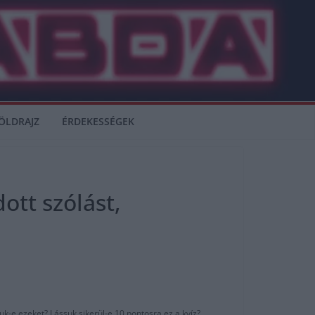
ÖLDRAJZ
ÉRDEKESSÉGEK
ott szólást,
k-e ezeket? Lássuk sikerül-e 10 pontosra ez a kvíz?