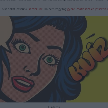
 hisz sokat játszunk,
kérdezünk
. Ha nem vagy tag
gyere, csatlakozz és játssz v
Hirdetés