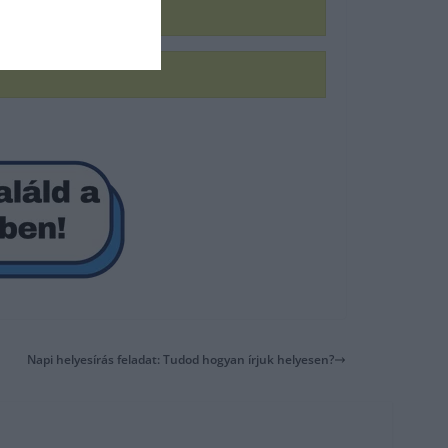
Napi helyesírás feladat: Tudod hogyan írjuk helyesen?