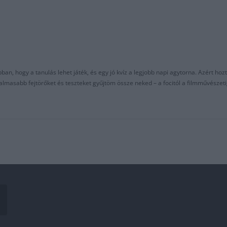
an, hogy a tanulás lehet játék, és egy jó kvíz a legjobb napi agytorna. Azért hozt
asabb fejtörőket és teszteket gyűjtöm össze neked – a focitól a filmművészeti