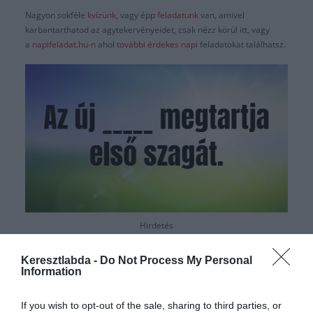
Nagyon sokféle
kvízünk
, vagy épp
feladatunk
van, amivel
karbantarthatod az agytekervényeidet, csak nézz körül itt, vagy
a
napifeladat.hu-n
ahol
további érdekes napi
feladatokat találhatsz.
Hirdetés
Keresztlabda -
Do Not Process My Personal
Information
If you wish to opt-out of the sale, sharing to third parties, or