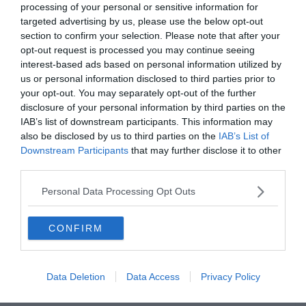
processing of your personal or sensitive information for
targeted advertising by us, please use the below opt-out
section to confirm your selection. Please note that after your
opt-out request is processed you may continue seeing
interest-based ads based on personal information utilized by
us or personal information disclosed to third parties prior to
your opt-out. You may separately opt-out of the further
disclosure of your personal information by third parties on the
IAB’s list of downstream participants. This information may
Az új _____ megtartja első
also be disclosed by us to third parties on the
IAB’s List of
szagát.
Downstream Participants
that may further disclose it to other
third parties.
Personal Data Processing Opt Outs
párna
CONFIRM
szönyeg
Data Deletion
Data Access
Privacy Policy
kabát