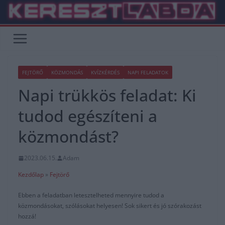
Skip
to
content
FEJTÖRŐ
KÖZMONDÁS
KVÍZKÉRDÉS
NAPI FELADATOK
Napi trükkös feladat: Ki
tudod egészíteni a
közmondást?
2023.06.15.
Adam
Kezdőlap
»
Fejtörő
Ebben a feladatban letesztelheted mennyire tudod a
közmondásokat, szólásokat helyesen! Sok sikert és jó szórakozást
hozzá!