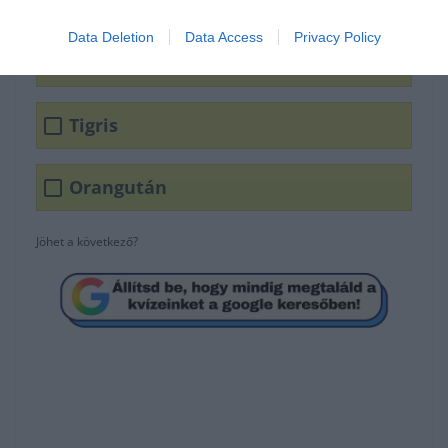
Data Deletion
Data Access
Privacy Policy
Óriáskígyó
Tigris
Orangután
Jöhet a következő?