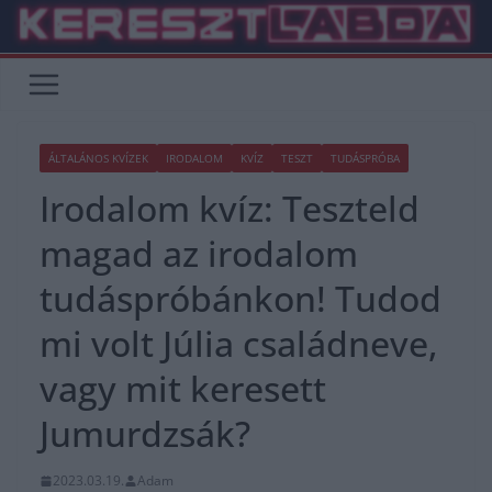
Skip
to
content
ÁLTALÁNOS KVÍZEK
IRODALOM
KVÍZ
TESZT
TUDÁSPRÓBA
Irodalom kvíz: Teszteld
magad az irodalom
tudáspróbánkon! Tudod
mi volt Júlia családneve,
vagy mit keresett
Jumurdzsák?
2023.03.19.
Adam