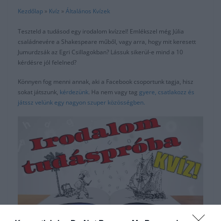
Kezdőlap
»
Kvíz
»
Általános Kvízek
Teszteld a tudásod egy irodalom kvízzel! Emlékszel még Júlia
családnevére a Shakespeare műből, vagy arra, hogy mit keresett
Jumurdzsák az Egri Csillagokban? Lássuk sikerül-e mind a 10
kérdésre jól felelned?
Könnyen fog menni annak, aki a Facebook csoportunk tagja, hisz
sokat játszunk,
kérdezünk
. Ha nem vagy tag
gyere, csatlakozz és
játssz velünk egy nagyon szuper közösségben.