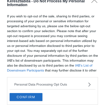
Keresztlabda -
Do Not Process My Personal
Hirdetés
Information
If you wish to opt-out of the sale, sharing to third parties, or
processing of your personal or sensitive information for
targeted advertising by us, please use the below opt-out
section to confirm your selection. Please note that after your
opt-out request is processed you may continue seeing
interest-based ads based on personal information utilized by
us or personal information disclosed to third parties prior to
your opt-out. You may separately opt-out of the further
disclosure of your personal information by third parties on the
IAB’s list of downstream participants. This information may
also be disclosed by us to third parties on the
IAB’s List of
Downstream Participants
that may further disclose it to other
Készen állsz?
third parties.
0%
Personal Data Processing Opt Outs
Milyen állat A dzsungel
CONFIRM
könyvében Ká?