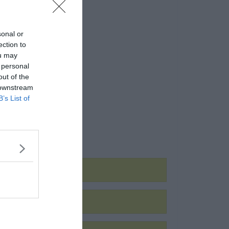
sonal or
ection to
ou may
 personal
out of the
 downstream
B’s List of