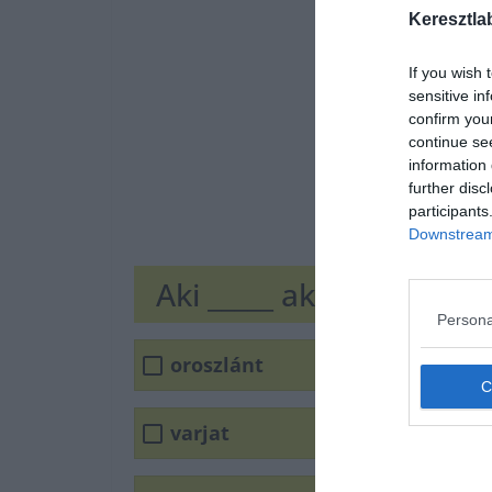
Keresztla
If you wish 
sensitive in
confirm you
continue se
information 
further disc
participants
Downstream 
Aki _____ akar lőni, nem 
Persona
oroszlánt
varjat