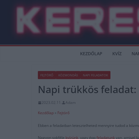
Skip
to
content
KEZDŐLAP
KVÍZ
NA
FEJTÖRŐ
KÖZMONDÁS
NAPI FELADATOK
Napi trükkös feladat:
2023.02.11.
Adam
Kezdőlap
»
Fejtörő
Ebben a feladatban letesztelheted mennyire tudod a közmo
Nagyon sokféle
kvízünk
, vagy épp
feladatunk
van, amivel k