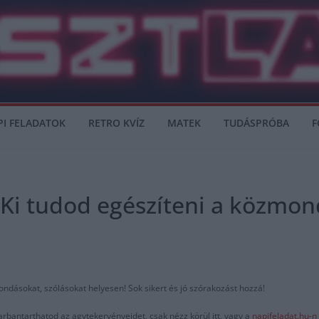
PI FELADATOK
RETRO KVÍZ
MATEK
TUDÁSPRÓBA
F
 Ki tudod egészíteni a közmon
ndásokat, szólásokat helyesen! Sok sikert és jó szórakozást hozzá!
arbantarthatod az agytekervényeidet, csak nézz körül itt, vagy a
napifeladat.hu-n