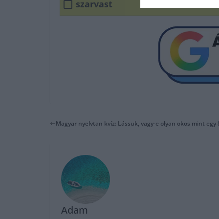
szarvast
Magyar nyelvtan kvíz: Lássuk, vagy-e olyan okos mint egy 8
Adam