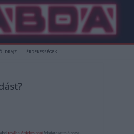
ÖLDRAJZ
ÉRDEKESSÉGEK
dást?
ahol
további érdekes napi
feladatokat találhatsz.