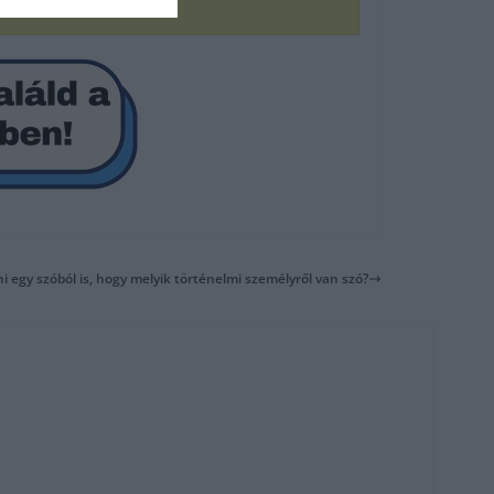
lni egy szóból is, hogy melyik történelmi személyről van szó?