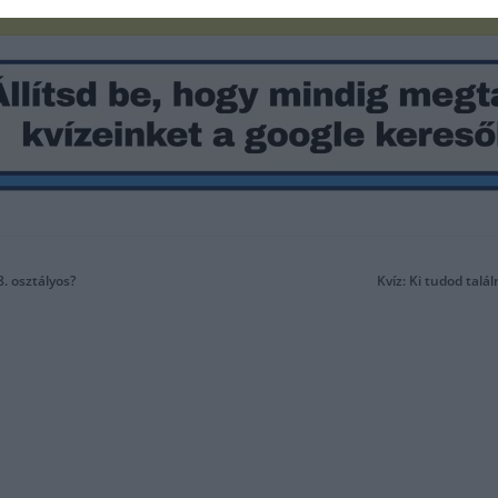
. osztályos?
Kvíz: Ki tudod talá