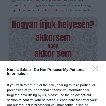
Nagyon sokféle
kvízünk
, vagy épp
feladatunk
van, amivel
karbantarthatod az agytekervényeidet, csak nézz körül itt, vagy
a
napifeladat.hu-n
ahol
további érdekes napi
feladatokat találhatsz.
Keresztlabda -
Do Not Process My Personal
Hirdetés
Information
If you wish to opt-out of the sale, sharing to third parties, or
processing of your personal or sensitive information for
targeted advertising by us, please use the below opt-out
section to confirm your selection. Please note that after your
opt-out request is processed you may continue seeing