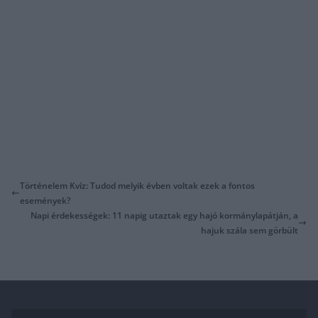
Történelem Kvíz: Tudod melyik évben voltak ezek a fontos
események?
Napi érdekességek: 11 napig utaztak egy hajó kormánylapátján, a
hajuk szála sem görbült