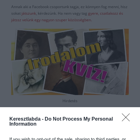
Annak aki a Facebook csoportunk tagja, ez könnyen fog menni, hisz
sokat
játszunk
, kérdezünk. Ha nem vagy tag
gyere, csatlakozz és
játssz velünk egy nagyon szuper közösségben.
Hirdetés
Keresztlabda -
Do Not Process My Personal
Information
If you wish to opt-out of the sale, sharing to third parties, or