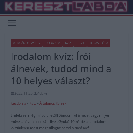
Skip
to
content
ÁLTALÁNOS KVÍZEK
IRODALOM
KVÍZ
TESZT
TUDÁSPRÓBA
Irodalom kvíz: Írói
álnevek, tudod mind a
10 helyes választ?
2022.11.29.
Adam
Kezdőlap
»
Kvíz
»
Általános Kvízek
Emlékszel még mi volt Petőfi Sándor írói álneve, vagy milyen
művésznéven publikált Illyés Gyula? 10 kérdéses irodalom
kvízünkben most megcsillogtathatod a tudásod!