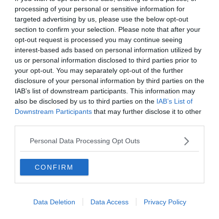
processing of your personal or sensitive information for
targeted advertising by us, please use the below opt-out
section to confirm your selection. Please note that after your
opt-out request is processed you may continue seeing
interest-based ads based on personal information utilized by
us or personal information disclosed to third parties prior to
your opt-out. You may separately opt-out of the further
disclosure of your personal information by third parties on the
Készen állsz?
IAB’s list of downstream participants. This information may
also be disclosed by us to third parties on the
IAB’s List of
0%
Downstream Participants
that may further disclose it to other
third parties.
Mi volt Bokányi Dezső
Personal Data Processing Opt Outs
művészneve?
CONFIRM
Boka
Data Deletion
Data Access
Privacy Policy
Brutus