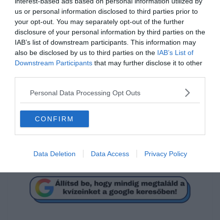
interest-based ads based on personal information utilized by
us or personal information disclosed to third parties prior to
your opt-out. You may separately opt-out of the further
disclosure of your personal information by third parties on the
IAB’s list of downstream participants. This information may
also be disclosed by us to third parties on the
IAB’s List of
Mi a megoldás?
Downstream Participants
that may further disclose it to other
third parties.
6
Personal Data Processing Opt Outs
CONFIRM
40
16
Data Deletion
Data Access
Privacy Policy