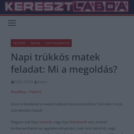
Skip
to
content
FEJTÖRŐ
MATEK
NAPI FELADATOK
Napi trükkös matek
feladat: Mi a megoldás?
2022.10.04.
Adam
Kezdőlap
»
Fejtörő
Ezzel a feladattal a matek tudásod tesszük próbára! Sok sikert és jó
szórakozást hozzá!
Nagyon sok fajta
kvízünk
, vagy épp
feladatunk
van, amivel
karbantarthatod az agytekervényeidet, csak nézz körül itt, vagy