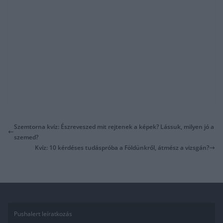
Szemtorna kvíz: Észreveszed mit rejtenek a képek? Lássuk, milyen jó a
szemed?
Kvíz: 10 kérdéses tudáspróba a Földünkről, átmész a vizsgán?
Pushalert leíratkozás