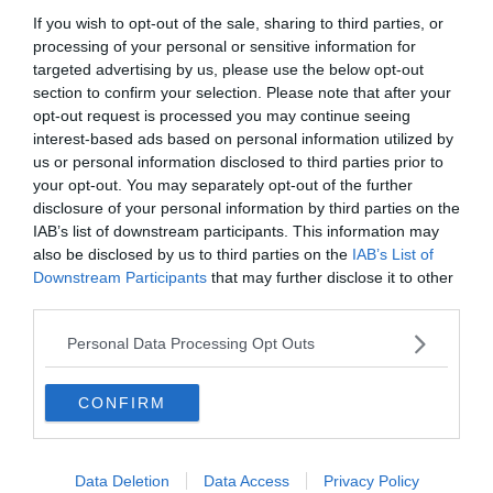
If you wish to opt-out of the sale, sharing to third parties, or
processing of your personal or sensitive information for
targeted advertising by us, please use the below opt-out
section to confirm your selection. Please note that after your
opt-out request is processed you may continue seeing
interest-based ads based on personal information utilized by
us or personal information disclosed to third parties prior to
your opt-out. You may separately opt-out of the further
disclosure of your personal information by third parties on the
Készen állsz?
IAB’s list of downstream participants. This information may
0%
also be disclosed by us to third parties on the
IAB’s List of
Downstream Participants
that may further disclose it to other
third parties.
Melyik a Föld legnagyobb
vízhozamú (m³/s
Personal Data Processing Opt Outs
lefolyású) folyója?
CONFIRM
Amazonas
Data Deletion
Data Access
Privacy Policy