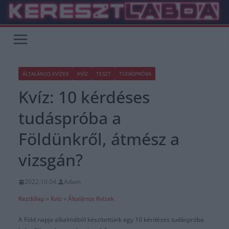
Skip
to
content
ÁLTALÁNOS KVÍZEK
KVÍZ
TESZT
TUDÁSPRÓBA
Kvíz: 10 kérdéses
tudáspróba a
Földünkről, átmész a
vizsgán?
2022.10.04.
Adam
Kezdőlap
»
Kvíz
»
Általános Kvízek
A Föld napja alkalmából készítettünk egy 10 kérdéses tudáspróba