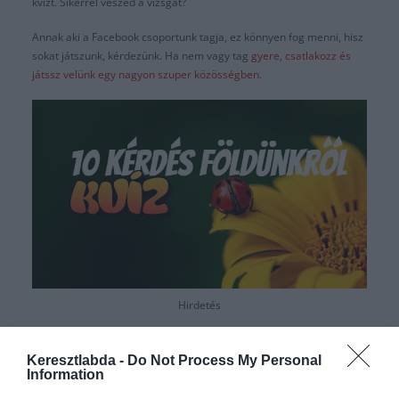
kvízt. Sikerrel veszed a vizsgát?
Annak aki a Facebook csoportunk tagja, ez könnyen fog menni, hisz
sokat játszunk, kérdezünk. Ha nem vagy tag
gyere, csatlakozz és
játssz velünk egy nagyon szuper közösségben.
Hirdetés
Keresztlabda -
Do Not Process My Personal
Information