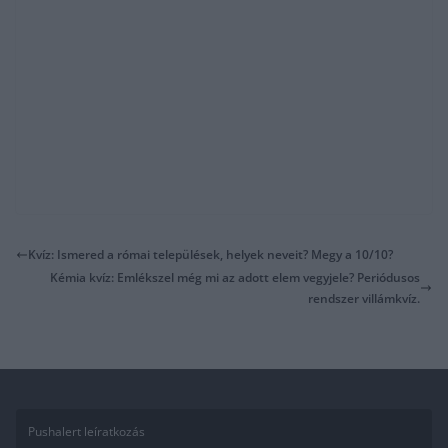
Kvíz: Ismered a római települések, helyek neveit? Megy a 10/10?
Kémia kvíz: Emlékszel még mi az adott elem vegyjele? Periódusos
rendszer villámkvíz.
Pushalert leíratkozás