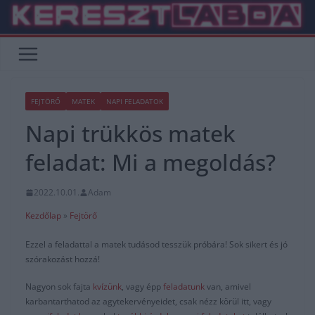
Skip
to
content
FEJTÖRŐ
MATEK
NAPI FELADATOK
Napi trükkös matek
feladat: Mi a megoldás?
2022.10.01.
Adam
Kezdőlap
»
Fejtörő
Ezzel a feladattal a matek tudásod tesszük próbára! Sok sikert és jó
szórakozást hozzá!
Nagyon sok fajta
kvízünk
, vagy épp
feladatunk
van, amivel
karbantarthatod az agytekervényeidet, csak nézz körül itt, vagy