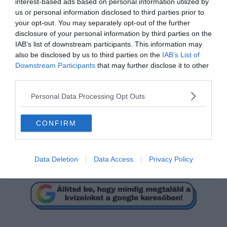
interest-based ads based on personal information utilized by
us or personal information disclosed to third parties prior to
your opt-out. You may separately opt-out of the further
disclosure of your personal information by third parties on the
IAB’s list of downstream participants. This information may
also be disclosed by us to third parties on the
IAB’s List of
Mi a megoldás?
Downstream Participants
that may further disclose it to other
third parties.
32
Personal Data Processing Opt Outs
CONFIRM
26
18
Data Deletion
Data Access
Privacy Policy