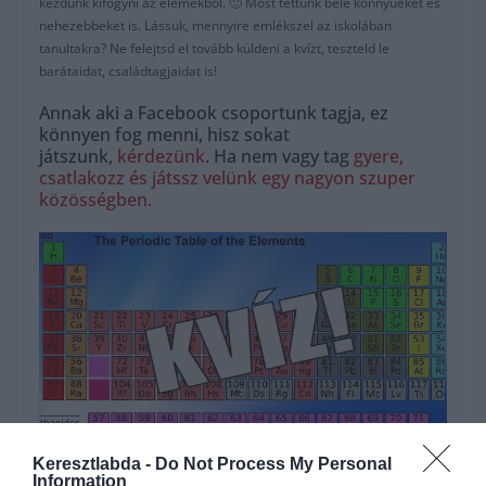
kezdünk kifogyni az elemekből. 🙂 Most tettünk bele könnyűeket és
nehezebbeket is. Lássuk, mennyire emlékszel az iskolában
tanultakra? Ne felejtsd el tovább küldeni a kvízt, teszteld le
barátaidat, családtagjaidat is!
Annak aki a Facebook csoportunk tagja, ez
könnyen fog menni, hisz sokat
játszunk,
kérdezünk
. Ha nem vagy tag
gyere,
csatlakozz és játssz velünk egy nagyon szuper
közösségben.
Keresztlabda -
Do Not Process My Personal
Information
Hirdetés