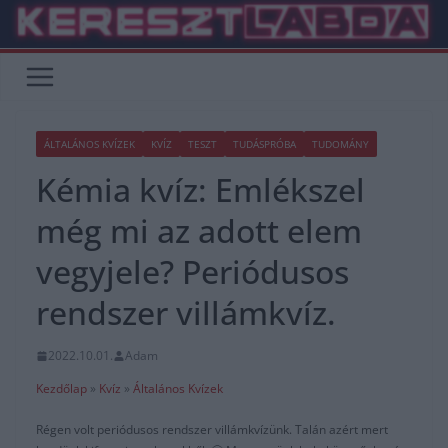
Skip
to
content
ÁLTALÁNOS KVÍZEK
KVÍZ
TESZT
TUDÁSPRÓBA
TUDOMÁNY
Kémia kvíz: Emlékszel
még mi az adott elem
vegyjele? Periódusos
rendszer villámkvíz.
2022.10.01.
Adam
Kezdőlap
»
Kvíz
»
Általános Kvízek
Régen volt periódusos rendszer villámkvízünk. Talán azért mert