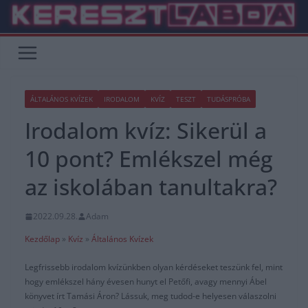
Skip
to
content
ÁLTALÁNOS KVÍZEK
IRODALOM
KVÍZ
TESZT
TUDÁSPRÓBA
Irodalom kvíz: Sikerül a
10 pont? Emlékszel még
az iskolában tanultakra?
2022.09.28.
Adam
Kezdőlap
»
Kvíz
»
Általános Kvízek
Legfrissebb irodalom kvízünkben olyan kérdéseket teszünk fel, mint
hogy emlékszel hány évesen hunyt el Petőfi, avagy mennyi Ábel
könyvet írt Tamási Áron? Lássuk, meg tudod-e helyesen válaszolni