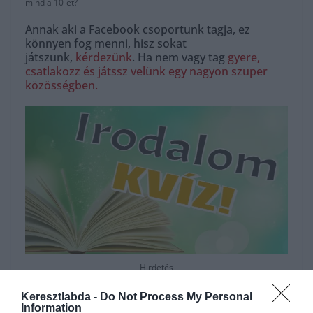
mind a 10-et?
Annak aki a Facebook csoportunk tagja, ez
könnyen fog menni, hisz sokat
játszunk,
kérdezünk
. Ha nem vagy tag
gyere,
csatlakozz és játssz velünk egy nagyon szuper
közösségben.
Hirdetés
Keresztlabda -
Do Not Process My Personal
Information