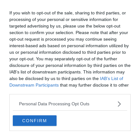
If you wish to opt-out of the sale, sharing to third parties, or
processing of your personal or sensitive information for
targeted advertising by us, please use the below opt-out
section to confirm your selection. Please note that after your
opt-out request is processed you may continue seeing
interest-based ads based on personal information utilized by
us or personal information disclosed to third parties prior to
your opt-out. You may separately opt-out of the further
disclosure of your personal information by third parties on the
IAB’s list of downstream participants. This information may
Készen állsz?
also be disclosed by us to third parties on the
IAB’s List of
0%
Downstream Participants
that may further disclose it to other
third parties.
Az alábbiak közül ki nem
Personal Data Processing Opt Outs
készített "Tetemrehívás"
műalkotást?
CONFIRM