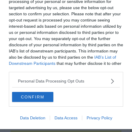
processing of your personal or sensitive information for
targeted advertising by us, please use the below opt-out
section to confirm your selection. Please note that after your
opt-out request is processed you may continue seeing
interest-based ads based on personal information utilized by
us or personal information disclosed to third parties prior to
your opt-out. You may separately opt-out of the further
disclosure of your personal information by third parties on the
IAB’s list of downstream participants. This information may
Aki ________, az nem ér rá
also be disclosed by us to third parties on the
IAB’s List of
pénzt keresni.
Downstream Participants
that may further disclose it to other
third parties.
Personal Data Processing Opt Outs
alszik
CONFIRM
dolgozik
Data Deletion
Data Access
Privacy Policy
eszik