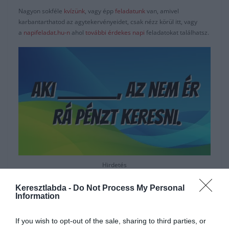
Nagyon sokféle
kvízünk
, vagy épp
feladatunk
van, amivel
karbantarthatod az agytekervényeidet, csak nézz körül itt, vagy
a
napifeladat.hu-n
ahol
további érdekes napi
feladatokat találhatsz.
Hirdetés
Keresztlabda -
Do Not Process My Personal
Information
If you wish to opt-out of the sale, sharing to third parties, or