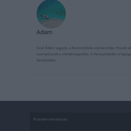
Adam
Szia! Ádám vagyok, a Keresztlabda szerkesztője. Hiszek abb
csempésszek a mindennapokba. A Keresztlabdán a legizgalm
barátaiddal.
Pushalert leíratkozás