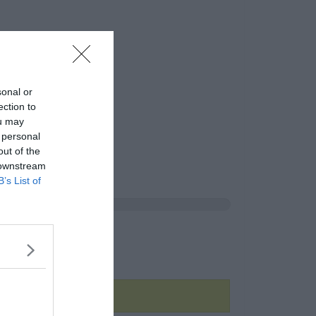
sonal or
ection to
ou may
 personal
out of the
 downstream
B’s List of