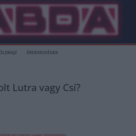
ÖLDRAJZ
ÉRDEKESSÉGEK
olt Lutra vagy Csí?
z velünk egy nagyon szuper közösségben.