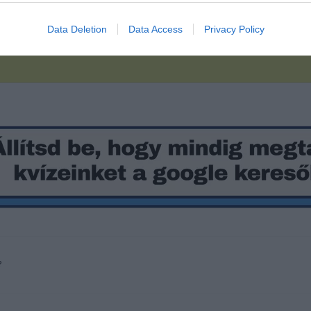
Data Deletion
Data Access
Privacy Policy
?