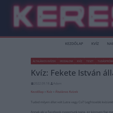
Skip
to
content
KEZDŐLAP
KVÍZ
NA
ÁLTALÁNOS KVÍZEK
IRODALOM
KVÍZ
TESZT
TUDÁSPRÓB
Kvíz: Fekete István ál
2022.09.18.
Adam
Kezdőlap
»
Kvíz
»
Általános Kvízek
Tudod milyen állat volt Lutra vagy Csí? Legfrissebb kvízünkb
Annak aki a Facebook csoportunk tagja, ez könnyen fog me