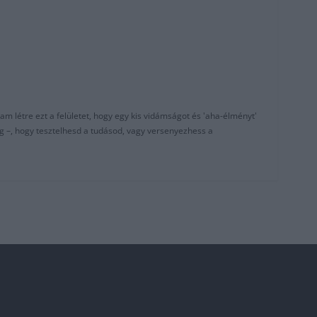
am létre ezt a felületet, hogy egy kis vidámságot és 'aha-élményt'
g –, hogy tesztelhesd a tudásod, vagy versenyezhess a