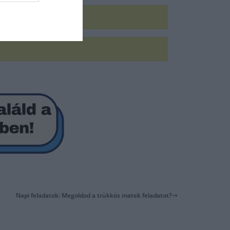
Napi feladatok: Megoldod a trükkös matek feladatot?