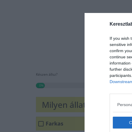
Keresztla
If you wish 
sensitive in
confirm you
continue se
information 
further disc
Készen állsz?
participants
Downstream 
0%
Milyen állat Csele?
Persona
Farkas