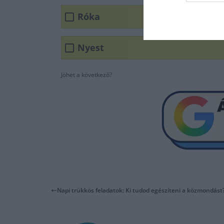
Róka
Nyest
Jöhet a következő?
Napi trükkös feladatok: Ki tudod egészíteni a közmondást