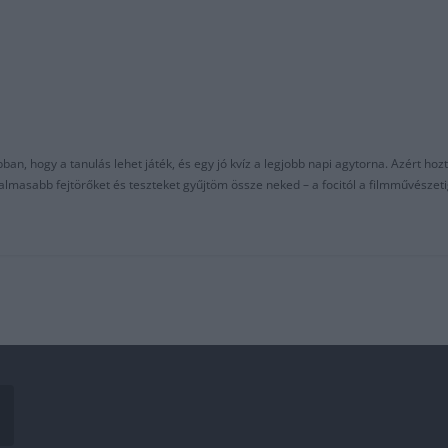
an, hogy a tanulás lehet játék, és egy jó kvíz a legjobb napi agytorna. Azért hozt
asabb fejtörőket és teszteket gyűjtöm össze neked – a focitól a filmművészeti