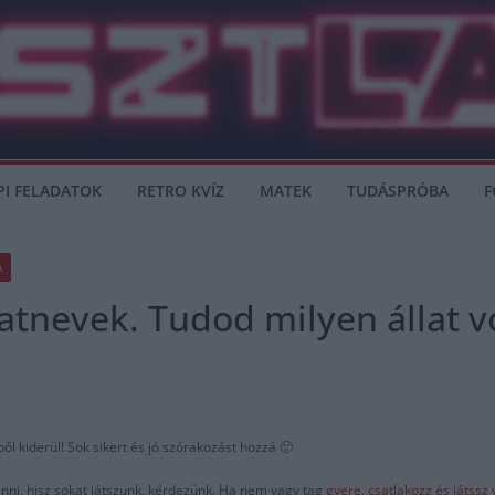
PI FELADATOK
RETRO KVÍZ
MATEK
TUDÁSPRÓBA
F
A
latnevek. Tudod milyen állat v
ől kiderül! Sok sikert és jó szórakozást hozzá 🙂
nni, hisz sokat játszunk, kérdezünk. Ha nem vagy tag
gyere, csatlakozz és játss