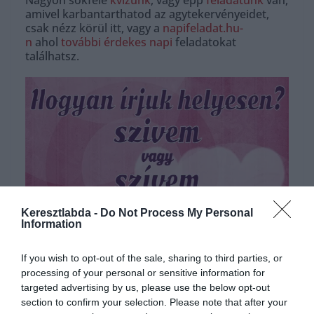
Nagyon sokféle
kvízünk
, vagy épp
feladatunk
van,
amivel karbantarthatod az agytekervényeidet,
csak nézz körül itt, vagy a
napifeladat.hu-
n
ahol
további érdekes napi
feladatokat
találhatsz.
Keresztlabda -
Do Not Process My Personal
Information
Hirdetés
If you wish to opt-out of the sale, sharing to third parties, or
processing of your personal or sensitive information for
targeted advertising by us, please use the below opt-out
section to confirm your selection. Please note that after your