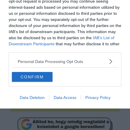
opt-out request is processed you may continue seeing
interest-based ads based on personal information utilized by
us or personal information disclosed to third parties prior to
your opt-out. You may separately opt-out of the further
disclosure of your personal information by third parties on the
IAB’s list of downstream participants. This information may
also be disclosed by us to third parties on the
IAB’s List of
Downstream Participants
that may further disclose it to other
third parties.
Tudod hogyan írjuk
Personal Data Processing Opt Outs
helyesen?
CONFIRM
szívem
Data Deletion
Data Access
Privacy Policy
szivem