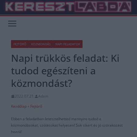
Skip
to
content
FEJTÖRŐ
KÖZMONDÁS
NAPI FELADATOK
Napi trükkös feladat: Ki
tudod egészíteni a
közmondást?
2022.07.21.
Adam
Kezdőlap
»
Fejtörő
Ebben a feladatban letesztelhetted mennyire tudod a
közmondásokat, szólásokat helyesen! Sok sikert és jó szórakozást
hozzá!