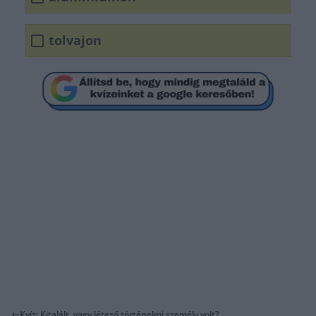
tolvajon
Kvíz: Kitalált, vagy létező történelmi személy volt?