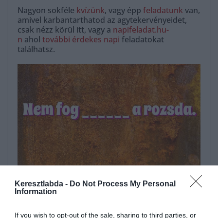
Nagyon sokféle
kvízünk
, vagy épp
feladatunk
van,
amivel karbantarthatod az agytekervényeidet,
csak nézz körül itt, vagy a
napifeladat.hu-
n
ahol
további érdekes napi
feladatokat
találhatsz.
Hirdetés
Keresztlabda -
Do Not Process My Personal
Information
If you wish to opt-out of the sale, sharing to third parties, or