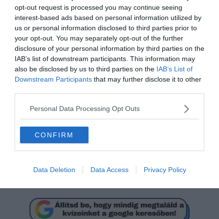
opt-out request is processed you may continue seeing
interest-based ads based on personal information utilized by
us or personal information disclosed to third parties prior to
your opt-out. You may separately opt-out of the further
disclosure of your personal information by third parties on the
IAB’s list of downstream participants. This information may
also be disclosed by us to third parties on the
IAB’s List of
Downstream Participants
that may further disclose it to other
third parties.
Tudod hogyan írjuk
Personal Data Processing Opt Outs
helyesen?
CONFIRM
egész alakos
Data Deletion
Data Access
Privacy Policy
egészalakos