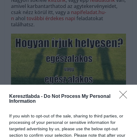
Nagyon sokféle
kvízünk
, vagy épp
feladatunk
van,
amivel karbantarthatod az agytekervényeidet,
csak nézz körül itt, vagy a
napifeladat.hu-
n
ahol
további érdekes napi
feladatokat
találhatsz.
Keresztlabda -
Do Not Process My Personal
Information
Hirdetés
If you wish to opt-out of the sale, sharing to third parties, or
processing of your personal or sensitive information for
targeted advertising by us, please use the below opt-out
section to confirm your selection. Please note that after your