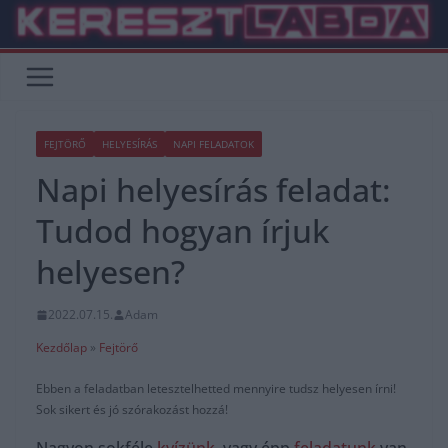
Skip
to
content
FEJTÖRŐ
HELYESÍRÁS
NAPI FELADATOK
Napi helyesírás feladat:
Tudod hogyan írjuk
helyesen?
2022.07.15.
Adam
Kezdőlap
»
Fejtörő
Ebben a feladatban letesztelhetted mennyire tudsz helyesen írni!
Sok sikert és jó szórakozást hozzá!