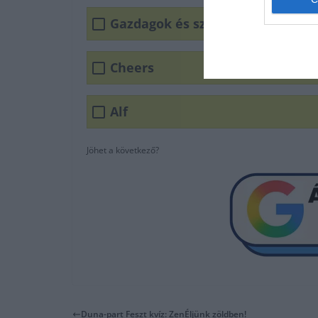
Gazdagok és szépek
Cheers
Alf
Jöhet a következő?
Duna-part Feszt kvíz: ZenÉljünk zöldben!