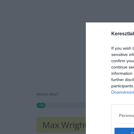
Keresztla
If you wish 
sensitive in
confirm you
continue se
information 
further disc
participants
Downstream 
Készen állsz?
0%
Persona
Max Wright