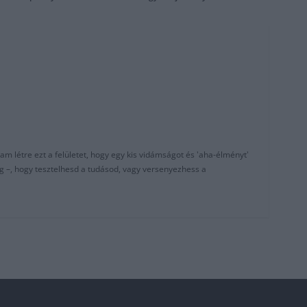
am létre ezt a felületet, hogy egy kis vidámságot és 'aha-élményt'
g –, hogy tesztelhesd a tudásod, vagy versenyezhess a