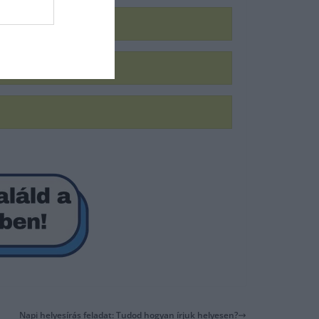
Napi helyesírás feladat: Tudod hogyan írjuk helyesen?