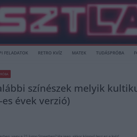
PI FELADATOK
RETRO KVÍZ
MATEK
TUDÁSPRÓBA
F
PRÓBA
alábbi színészek melyik kulti
0-es évek verzió)
rben, vagy a 21 Jump Streetben? Ha igen, akkor könnyű lesz ez a kvíz!