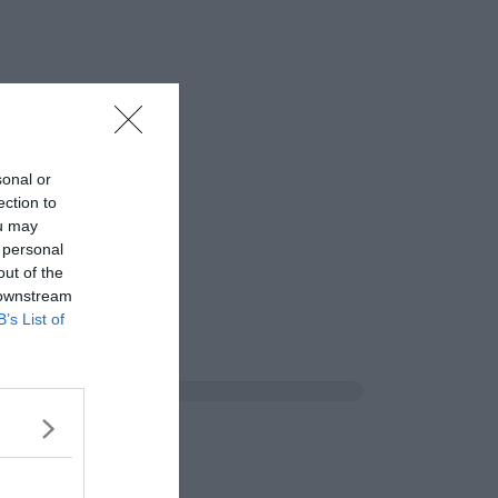
sonal or
ection to
ou may
 personal
out of the
 downstream
B’s List of