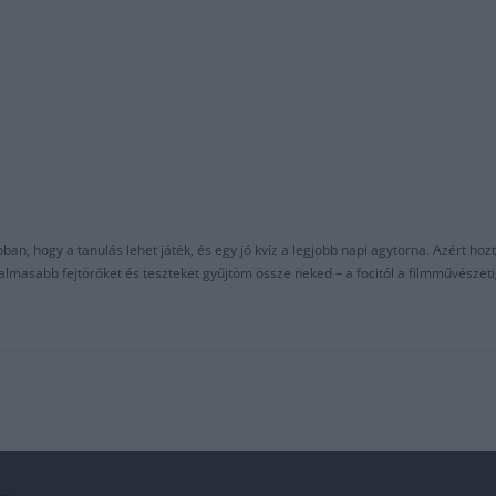
an, hogy a tanulás lehet játék, és egy jó kvíz a legjobb napi agytorna. Azért hozt
asabb fejtörőket és teszteket gyűjtöm össze neked – a focitól a filmművészeti