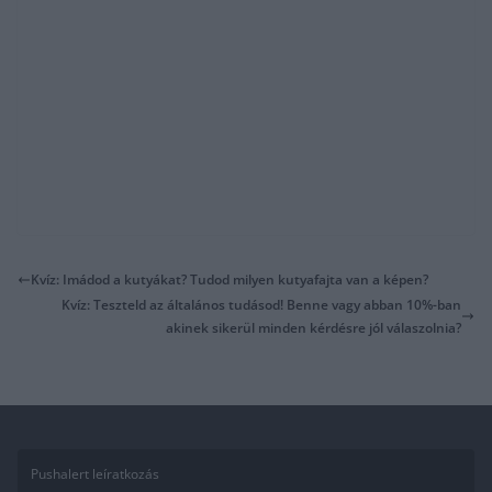
Kvíz: Imádod a kutyákat? Tudod milyen kutyafajta van a képen?
Kvíz: Teszteld az általános tudásod! Benne vagy abban 10%-ban
akinek sikerül minden kérdésre jól válaszolnia?
Pushalert leíratkozás