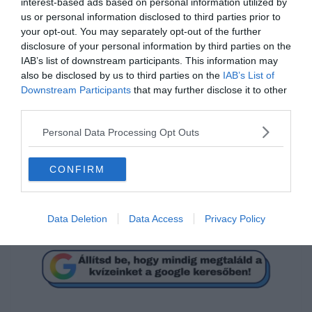
interest-based ads based on personal information utilized by
us or personal information disclosed to third parties prior to
your opt-out. You may separately opt-out of the further
disclosure of your personal information by third parties on the
IAB’s list of downstream participants. This information may
also be disclosed by us to third parties on the
IAB’s List of
Mi a megoldás?
Downstream Participants
that may further disclose it to other
third parties.
89
Personal Data Processing Opt Outs
CONFIRM
125
45
Data Deletion
Data Access
Privacy Policy