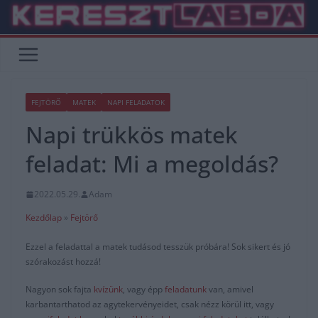
Skip
to
content
FEJTÖRŐ
MATEK
NAPI FELADATOK
Napi trükkös matek
feladat: Mi a megoldás?
2022.05.29.
Adam
Kezdőlap
»
Fejtörő
Ezzel a feladattal a matek tudásod tesszük próbára! Sok sikert és jó
szórakozást hozzá!
Nagyon sok fajta
kvízünk
, vagy épp
feladatunk
van, amivel
karbantarthatod az agytekervényeidet, csak nézz körül itt, vagy