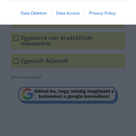
nyári időszámítás?
Data Deletion
Data Access
Privacy Policy
Magyarország
Egyszerre van óraátállítás
mindenhol.
Egyesült Államok
Jöhet a következő?