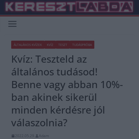
Skip
to
content
ÁLTALÁNOS KVÍZEK
KVÍZ
TESZT
TUDÁSPRÓBA
Kvíz: Teszteld az
általános tudásod!
Benne vagy abban 10%-
ban akinek sikerül
minden kérdésre jól
válaszolnia?
2022.05.29.
Adam