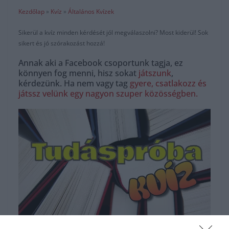
Kezdőlap
»
Kvíz
»
Általános Kvízek
Sikerül a kvíz minden kérdését jól megválaszolni? Most kiderül! Sok
sikert és jó szórakozást hozzá!
Annak aki a Facebook csoportunk tagja, ez
könnyen fog menni, hisz sokat
játszunk
,
kérdezünk. Ha nem vagy tag
gyere, csatlakozz és
játssz velünk egy nagyon szuper közösségben.
Hirdetés