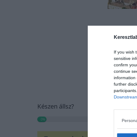
Keresztla
If you wish 
sensitive in
confirm you
continue se
information 
further disc
participants
Downstream 
Készen állsz?
0%
Persona