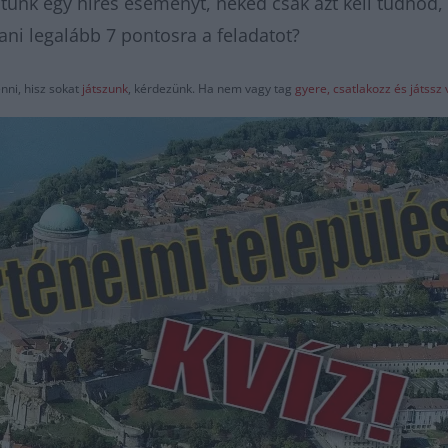
ítünk egy híres eseményt, neked csak azt kell tudnod,
ani legalább 7 pontosra a feladatot?
nni, hisz sokat
játszunk
, kérdezünk. Ha nem vagy tag
gyere, csatlakozz és játss