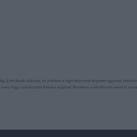
ndig új kérdések cikáznak, és imádom a legérdekesebb tényeket izgalmas feladvá
al írom, hogy szórakoztató kihívást nyújtsak. Remélem, a kérdéseim neked is sze