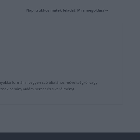
Napi trükkös matek feladat: Mi a megoldás?
nyokká formálni. Legyen szó általános műveltségről vagy
reznek néhány vidám percet és sikerélményt!