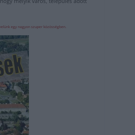
 hogy melyik város, település adott
z velünk egy nagyon szuper közösségben.