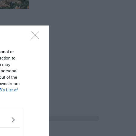
sonal or
ection to
ou may
 personal
out of the
 downstream
B’s List of