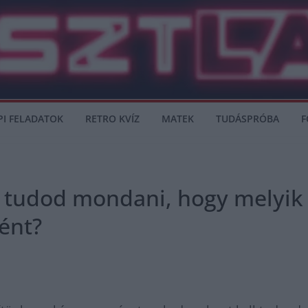
PI FELADATOK
RETRO KVÍZ
MATEK
TUDÁSPRÓBA
F
g tudod mondani, hogy melyik
ént?