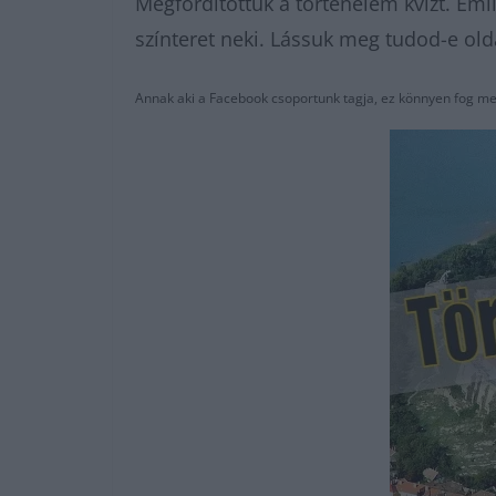
Megfordítottuk a történelem kvízt. Eml
színteret neki. Lássuk meg tudod-e old
Annak aki a Facebook csoportunk tagja, ez könnyen fog me