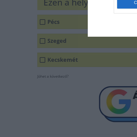
Ezen a helyen jött lét
Pécs
Szeged
Kecskemét
Jöhet a következő?