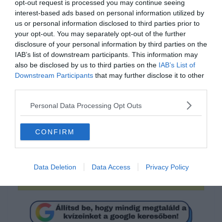
opt-out request is processed you may continue seeing
interest-based ads based on personal information utilized by
us or personal information disclosed to third parties prior to
your opt-out. You may separately opt-out of the further
disclosure of your personal information by third parties on the
IAB’s list of downstream participants. This information may
also be disclosed by us to third parties on the
IAB’s List of
Downstream Participants
that may further disclose it to other
third parties.
Tudod hogyan írjuk
Personal Data Processing Opt Outs
helyesen?
CONFIRM
rosszullét
Data Deletion
Data Access
Privacy Policy
rosszúllét