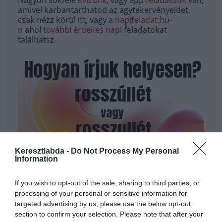
Nagyon sokféle
kvízünk
, vagy épp
feladatunk
van,
amivel karbantarthatod az agytekervényeidet,
csak nézz körül itt, vagy a
napifeladat.hu-
n
ahol
további érdekes napi
feladatokat
találhatsz.
Keresztlabda -
Do Not Process My Personal
Information
Hirdetés
If you wish to opt-out of the sale, sharing to third parties, or
processing of your personal or sensitive information for
targeted advertising by us, please use the below opt-out
section to confirm your selection. Please note that after your