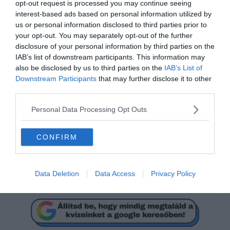
opt-out request is processed you may continue seeing
interest-based ads based on personal information utilized by
us or personal information disclosed to third parties prior to
your opt-out. You may separately opt-out of the further
disclosure of your personal information by third parties on the
IAB’s list of downstream participants. This information may
Melyik film címét rejtik az
also be disclosed by us to third parties on the
IAB’s List of
emojik?
Downstream Participants
that may further disclose it to other
third parties.
Personal Data Processing Opt Outs
Az aszfalt királyai
CONFIRM
Need for Speed
Data Deletion
Data Access
Privacy Policy
Hajsza a győzelemért