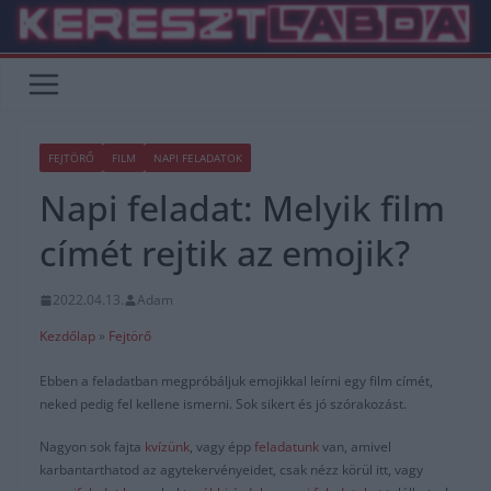
Skip
to
content
FEJTÖRŐ
FILM
NAPI FELADATOK
Napi feladat: Melyik film
címét rejtik az emojik?
2022.04.13.
Adam
Kezdőlap
»
Fejtörő
Ebben a feladatban megpróbáljuk emojikkal leírni egy film címét,
neked pedig fel kellene ismerni. Sok sikert és jó szórakozást.
Nagyon sok fajta
kvízünk
, vagy épp
feladatunk
van, amivel
karbantarthatod az agytekervényeidet, csak nézz körül itt, vagy