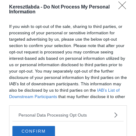
Keresztlabda -
Do Not Process My Personal
Information
If you wish to opt-out of the sale, sharing to third parties, or
processing of your personal or sensitive information for
targeted advertising by us, please use the below opt-out
section to confirm your selection. Please note that after your
Annak aki a Facebook csoportunk tagja, ez
könnyen fog menni, hisz sokat játszunk,
opt-out request is processed you may continue seeing
kérdezünk. Ha nem vagy tag
gyere, csatlakozz és
interest-based ads based on personal information utilized by
játssz velünk egy nagyon szuper közösségben.
us or personal information disclosed to third parties prior to
your opt-out. You may separately opt-out of the further
Készen állsz?
disclosure of your personal information by third parties on the
IAB’s list of downstream participants. This information may
also be disclosed by us to third parties on the
IAB’s List of
0%
Downstream Participants
that may further disclose it to other
third parties.
Melyik műből származik
Personal Data Processing Opt Outs
az idézet: "Vétkesek közt
cinkos, aki néma"?
CONFIRM