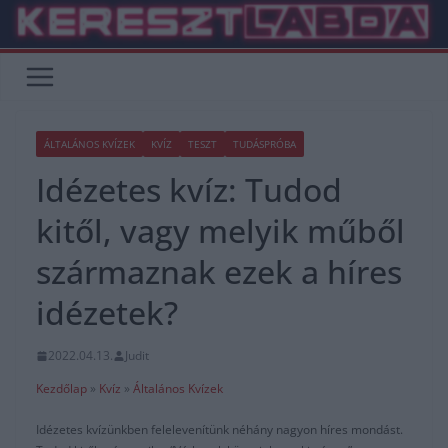
Skip
to
content
ÁLTALÁNOS KVÍZEK
KVÍZ
TESZT
TUDÁSPRÓBA
Idézetes kvíz: Tudod
kitől, vagy melyik műből
származnak ezek a híres
idézetek?
2022.04.13.
Judit
Kezdőlap
»
Kvíz
»
Általános Kvízek
Idézetes kvízünkben felelevenítünk néhány nagyon híres mondást.