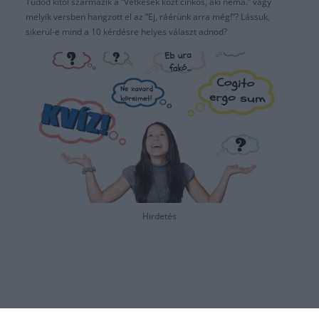
Tudod kitől származik a “Vétkesek közt cinkos, aki néma.” vagy
melyik versben hangzott el az “Ej, ráérünk arra még!”? Lássuk,
sikerül-e mind a 10 kérdésre helyes választ adnod?
Hirdetés