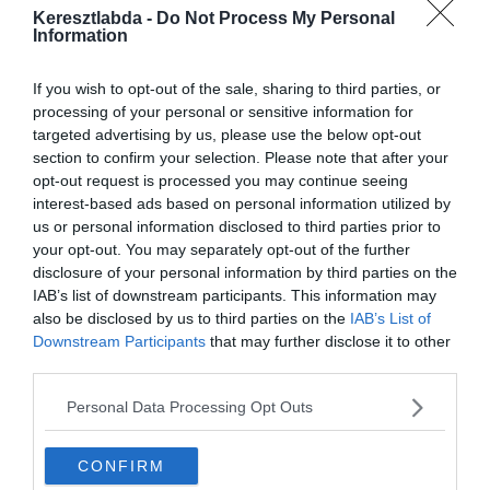
Keresztlabda -
Do Not Process My Personal
Information
Annak aki a Facebook csoportunk tagja, ez
If you wish to opt-out of the sale, sharing to third parties, or
könnyen fog menni, hisz sokat játszunk,
processing of your personal or sensitive information for
kérdezünk. Ha nem vagy tag
gyere, csatlakozz és
targeted advertising by us, please use the below opt-out
játssz velünk egy nagyon szuper közösségben.
section to confirm your selection. Please note that after your
opt-out request is processed you may continue seeing
Készen állsz?
interest-based ads based on personal information utilized by
us or personal information disclosed to third parties prior to
your opt-out. You may separately opt-out of the further
0%
disclosure of your personal information by third parties on the
IAB’s list of downstream participants. This information may
Ki írta? “Ti, kikért
also be disclosed by us to third parties on the
IAB’s List of
Downstream Participants
that may further disclose it to other
teremnek a
third parties.
búzakeresztek S rózsává
pirított fehér cipót
Personal Data Processing Opt Outs
esztek, Ti a gazdag alföld
édes gyermekei! A
CONFIRM