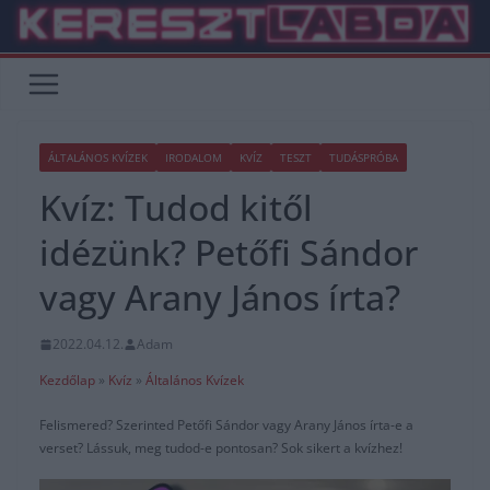
Skip
to
content
ÁLTALÁNOS KVÍZEK
IRODALOM
KVÍZ
TESZT
TUDÁSPRÓBA
Kvíz: Tudod kitől
idézünk? Petőfi Sándor
vagy Arany János írta?
2022.04.12.
Adam
Kezdőlap
»
Kvíz
»
Általános Kvízek
Felismered? Szerinted Petőfi Sándor vagy Arany János írta-e a
verset? Lássuk, meg tudod-e pontosan? Sok sikert a kvízhez!