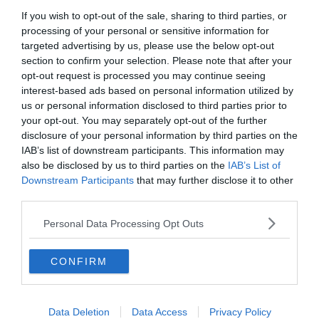
If you wish to opt-out of the sale, sharing to third parties, or
processing of your personal or sensitive information for
targeted advertising by us, please use the below opt-out
section to confirm your selection. Please note that after your
opt-out request is processed you may continue seeing
interest-based ads based on personal information utilized by
us or personal information disclosed to third parties prior to
your opt-out. You may separately opt-out of the further
disclosure of your personal information by third parties on the
0%
IAB’s list of downstream participants. This information may
also be disclosed by us to third parties on the
IAB’s List of
"Az ember dolgának árja
Downstream Participants
that may further disclose it to other
van, mely habdagállyal
third parties.
boldogságra visz. De
Personal Data Processing Opt Outs
elmulasztva, teljes életök
nyomorban, és zátonyok
CONFIRM
közt zárva teng."
Data Deletion
Data Access
Privacy Policy