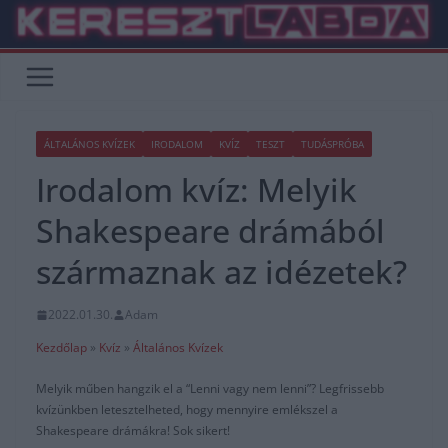
Skip
to
content
ÁLTALÁNOS KVÍZEK
IRODALOM
KVÍZ
TESZT
TUDÁSPRÓBA
Irodalom kvíz: Melyik
Shakespeare drámából
származnak az idézetek?
2022.01.30.
Adam
Kezdőlap
»
Kvíz
»
Általános Kvízek
Melyik műben hangzik el a “Lenni vagy nem lenni”? Legfrissebb
kvízünkben letesztelheted, hogy mennyire emlékszel a
Shakespeare drámákra! Sok sikert!