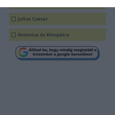
A vihar
Julius Caesar
Antonius és Kleopátra