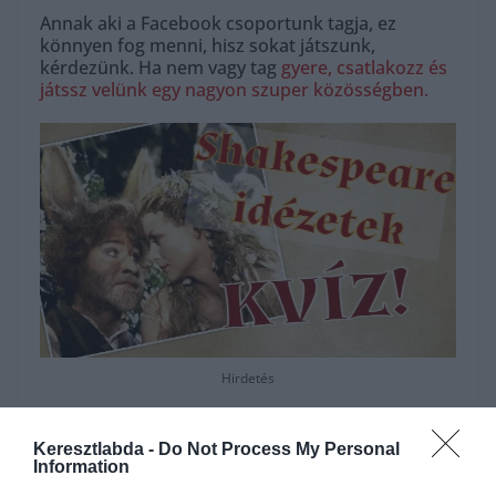
Annak aki a Facebook csoportunk tagja, ez
könnyen fog menni, hisz sokat játszunk,
kérdezünk. Ha nem vagy tag
gyere, csatlakozz és
játssz velünk egy nagyon szuper közösségben.
Hirdetés
Keresztlabda -
Do Not Process My Personal
Information