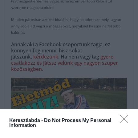
testmozgást érdemes végezni, ha az ember több kalóriától
szeretne megszabadulni.
Minden párosban azt kell kitalálni, hogy ha adott személy, ugyan
annyi idő alatt végzi a mozgásokat, melyiknél használna fel több
kalóriát.
Annak aki a Facebook csoportunk tagja, ez
könnyen fog menni, hisz sokat
játszunk,
kérdezünk
. Ha nem vagy tag
gyere,
csatlakozz és játssz velünk egy nagyon szuper
közösségben.
Keresztlabda -
Do Not Process My Personal
Information