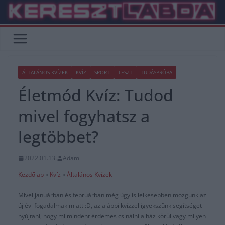
Skip
to
content
ÁLTALÁNOS KVÍZEK
KVÍZ
SPORT
TESZT
TUDÁSPRÓBA
Életmód Kvíz: Tudod
mivel fogyhatsz a
legtöbbet?
2022.01.13.
Adam
Kezdőlap
»
Kvíz
»
Általános Kvízek
Mivel januárban és februárban még úgy is lelkesebben mozgunk az
új évi fogadalmak miatt :D, az alábbi kvízzel igyekszünk segítséget
nyújtani, hogy mi mindent érdemes csinálni a ház körül vagy milyen