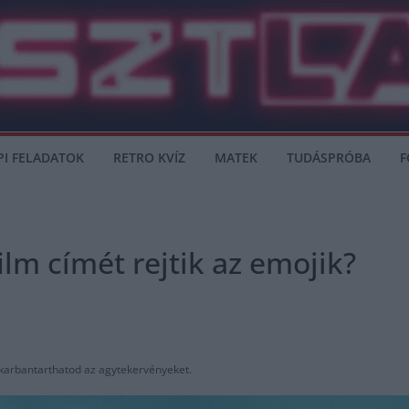
PI FELADATOK
RETRO KVÍZ
MATEK
TUDÁSPRÓBA
F
ilm címét rejtik az emojik?
karbantarthatod az agytekervényeket.