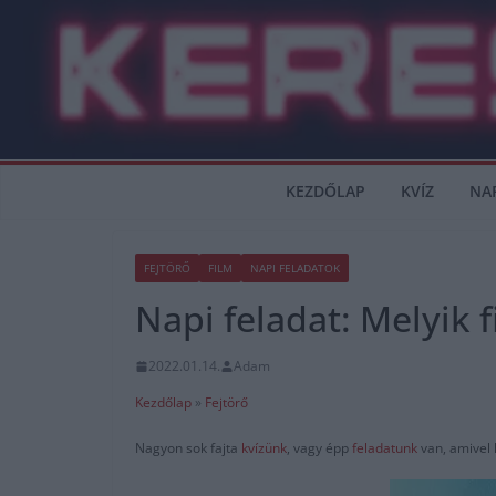
Skip
to
content
KEZDŐLAP
KVÍZ
NA
FEJTÖRŐ
FILM
NAPI FELADATOK
Napi feladat: Melyik f
2022.01.14.
Adam
Kezdőlap
»
Fejtörő
Nagyon sok fajta
kvízünk
, vagy épp
feladatunk
van, amivel 