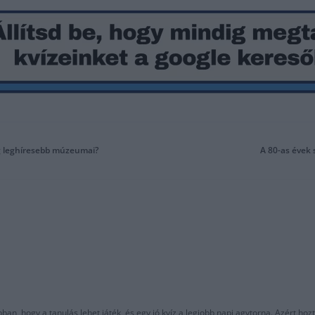
ág leghíresebb múzeumai?
A 80-as évek 
an, hogy a tanulás lehet játék, és egy jó kvíz a legjobb napi agytorna. Azért hozt