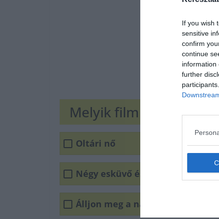
If you wish 
sensitive in
confirm you
continue se
information 
further disc
participants
Downstream 
Melyik film címét rejtik
Persona
Oltári nő
Négy esküvő és egy temetés
Álljon meg a nászmenet!