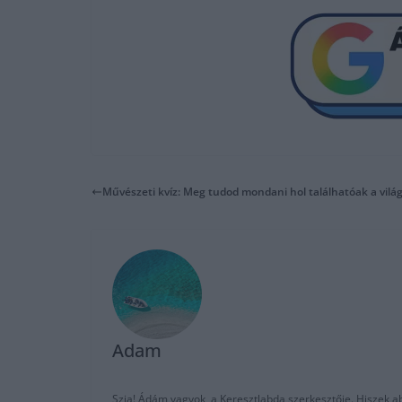
Művészeti kvíz: Meg tudod mondani hol találhatóak a vil
Adam
Szia! Ádám vagyok, a Keresztlabda szerkesztője. Hiszek abb