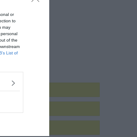
sonal or
ection to
ou may
 personal
out of the
 downstream
B’s List of