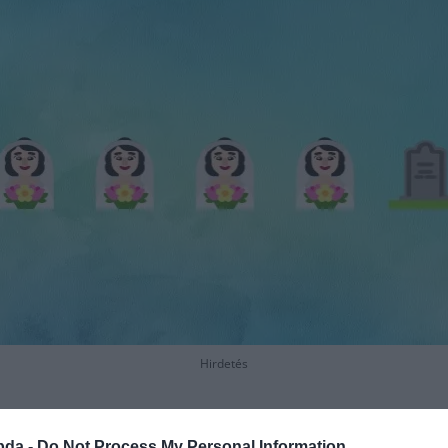
Hirdetés
bda -
Do Not Process My Personal Information