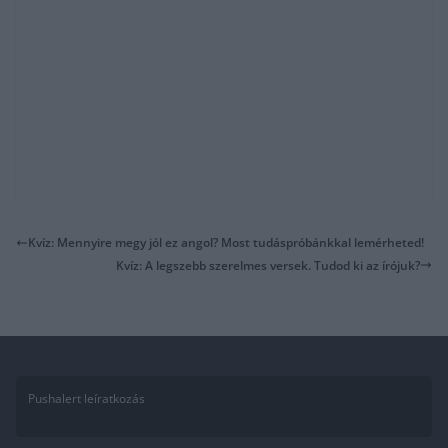
Kvíz: Mennyire megy jól ez angol? Most tudáspróbánkkal lemérheted!
Kvíz: A legszebb szerelmes versek. Tudod ki az írójuk?
Pushalert leíratkozás