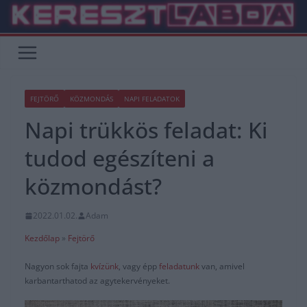
Skip
to
content
FEJTÖRŐ
KÖZMONDÁS
NAPI FELADATOK
Napi trükkös feladat: Ki
tudod egészíteni a
közmondást?
2022.01.02.
Adam
Kezdőlap
»
Fejtörő
Nagyon sok fajta
kvízünk
, vagy épp
feladatunk
van, amivel
karbantarthatod az agytekervényeket.