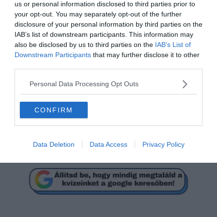
us or personal information disclosed to third parties prior to
your opt-out. You may separately opt-out of the further
disclosure of your personal information by third parties on the
IAB’s list of downstream participants. This information may
Nem mind barátod, aki
also be disclosed by us to third parties on the
IAB’s List of
rád ____________.
Downstream Participants
that may further disclose it to other
third parties.
Personal Data Processing Opt Outs
ír
CONFIRM
mosolyog
Data Deletion
Data Access
Privacy Policy
köszön