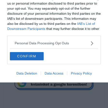
us or personal information disclosed to third parties prior to
your opt-out. You may separately opt-out of the further
disclosure of your personal information by third parties on the
Mi a következő szám?
IAB’s list of downstream participants. This information may
also be disclosed by us to third parties on the
IAB’s List of
Downstream Participants
that may further disclose it to other
third parties.
79
Personal Data Processing Opt Outs
83
CONFIRM
92
Data Deletion
Data Access
Privacy Policy