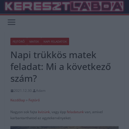
Skip
to
content
FEJTÖRŐ
MATEK
NAPI FELADATOK
Napi trükkös matek
feladat: Mi a következő
szám?
2021.12.30.
Adam
Kezdőlap
»
Fejtörő
Nagyon sok fajta
kvízünk
, vagy épp
feladatunk
van, amivel
karbantarthatod az agytekervényeket.