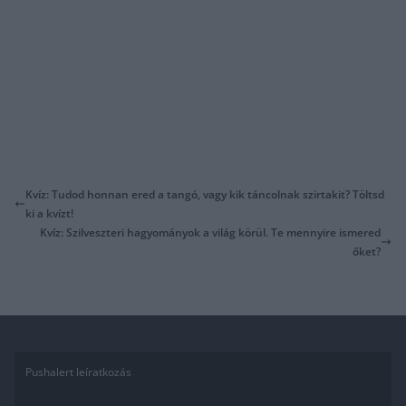
Kvíz: Tudod honnan ered a tangó, vagy kik táncolnak szirtakit? Töltsd
ki a kvízt!
Kvíz: Szilveszteri hagyományok a világ körül. Te mennyire ismered
őket?
Pushalert leíratkozás