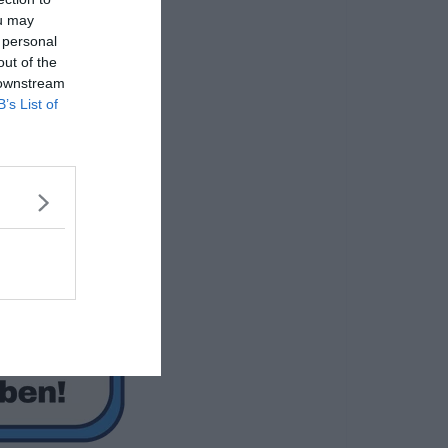
ou may
 personal
out of the
 downstream
B’s List of