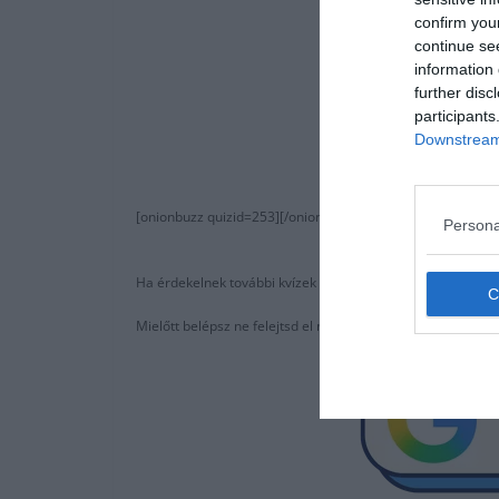
confirm you
continue se
information 
further disc
participants
Downstream 
[onionbuzz quizid=253][/onionbuzz]
Persona
Ha érdekelnek további kvízek
itt
megtalálod őket, illetve c
Mielőtt belépsz ne felejtsd el megosztani barátaiddal az 