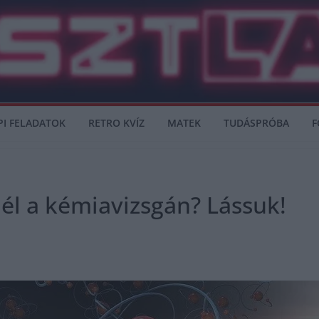
PI FELADATOK
RETRO KVÍZ
MATEK
TUDÁSPRÓBA
F
él a kémiavizsgán? Lássuk!