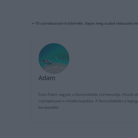
10 szórakoztató kvízkérdés. Vajon meg tudod válaszolni m
Adam
Szia! Ádám vagyok, a Keresztlabda szerkesztője. Hiszek abb
csempésszek a mindennapokba. A Keresztlabdán a legizgalm
barátaiddal.