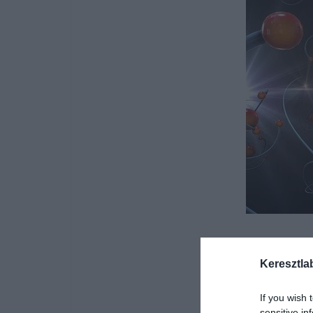
Keresztla
If you wish 
sensitive in