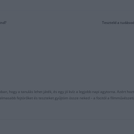
ind?
Teszteld a tudásod
an, hogy a tanulás lehet játék, és egy jó kvíz a legjobb napi agytorna. Azért hozt
asabb fejtörőket és teszteket gyűjtöm össze neked – a focitól a filmművészeti