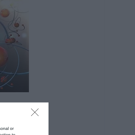
sonal or
ection to