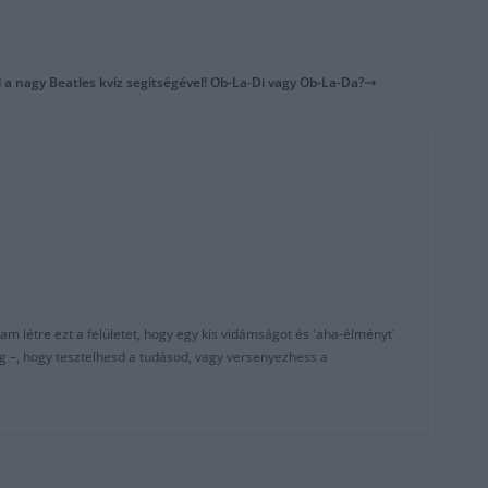
 a nagy Beatles kvíz segítségével! Ob-La-Di vagy Ob-La-Da?
am létre ezt a felületet, hogy egy kis vidámságot és 'aha-élményt'
g –, hogy tesztelhesd a tudásod, vagy versenyezhess a