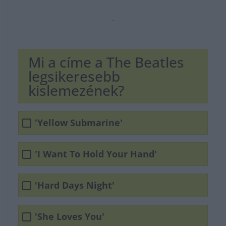
.
Mi a címe a The Beatles
legsikeresebb
kislemezének?
'Yellow Submarine'
'I Want To Hold Your Hand'
'Hard Days Night'
'She Loves You'