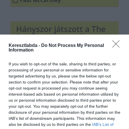
Paul McCartney
Hányszor játszott a The
Beatles Liverpoolban, a
The Cavern Clubban?
Keresztlabda -
Do Not Process My Personal
Information
Trükkös kérdés - soha nem
If you wish to opt-out of the sale, sharing to third parties, or
játszottak ott
processing of your personal or sensitive information for
targeted advertising by us, please use the below opt-out
section to confirm your selection. Please note that after your
10
opt-out request is processed you may continue seeing
interest-based ads based on personal information utilized by
us or personal information disclosed to third parties prior to
153
your opt-out. You may separately opt-out of the further
disclosure of your personal information by third parties on the
292
IAB’s list of downstream participants. This information may
also be disclosed by us to third parties on the
IAB’s List of