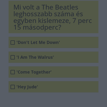
Mi volt a The Beatles
leghosszabb száma és
egyben kislemeze, 7 perc
15 másodperc?
'Don't Let Me Down'
'I Am The Walrus'
'Come Together'
'Hey Jude'
.