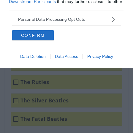
Downstream Participants
that may further disclose it to other
third parties.
Mi volt a fiúk rövid életű
Personal Data Processing Opt Outs
zenekarának a neve a
The Quarrymen és a The
CONFIRM
Beatles között?
Data Deletion
Data Access
Privacy Policy
The Badfinger
The Rutles
The Silver Beatles
The Fatal Beatles