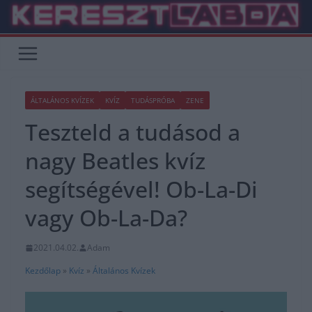
Skip
to
content
ÁLTALÁNOS KVÍZEK
KVÍZ
TUDÁSPRÓBA
ZENE
Teszteld a tudásod a
nagy Beatles kvíz
segítségével! Ob-La-Di
vagy Ob-La-Da?
2021.04.02.
Adam
Kezdőlap
»
Kvíz
»
Általános Kvízek