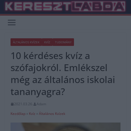
Skip
to
content
ÁLTALÁNOS KVÍZEK
KVÍZ
TUDOMÁNY
10 kérdéses kvíz a
szófajokról. Emlékszel
még az általános iskolai
tananyagra?
2021.03.26.
Adam
Kezdőlap
»
Kvíz
»
Általános Kvízek