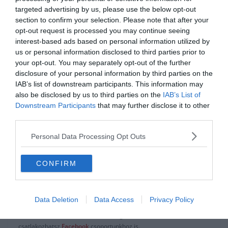
targeted advertising by us, please use the below opt-out
section to confirm your selection. Please note that after your
opt-out request is processed you may continue seeing
0%
interest-based ads based on personal information utilized by
us or personal information disclosed to third parties prior to
your opt-out. You may separately opt-out of the further
Milyen szófajba tartozik a
disclosure of your personal information by third parties on the
"de" szó?
IAB’s list of downstream participants. This information may
also be disclosed by us to third parties on the
IAB’s List of
Downstream Participants
that may further disclose it to other
Alárendelő kötőszó
third parties.
Personal Data Processing Opt Outs
Mellérendelő kötőszó
CONFIRM
Módosítószó
Data Deletion
Data Access
Privacy Policy
Ha érdekelnek további kvízek
itt
megtalálod őket, illetve
csatlakozhatsz
F
acebook
csoportunkhoz is.