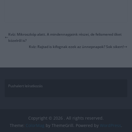
Kvíz: Mikroszkóp alatt. A mindennapjaink részei, de felismered őket
közelről is?
Kvíz: Rajtad is kifognak ezek az ünnepnapok? Sok sikert!
Pushalert leíratkozás
Copyright © 2026
. All rights reserved.
Theme:
ColorMag
by ThemeGrill. Powered by
WordPress
.