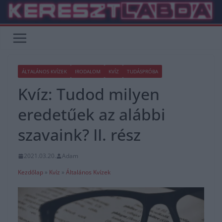
Skip
to
content
ÁLTALÁNOS KVÍZEK
IRODALOM
KVÍZ
TUDÁSPRÓBA
Kvíz: Tudod milyen
eredetűek az alábbi
szavaink? II. rész
2021.03.20.
Adam
Kezdőlap
»
Kvíz
»
Általános Kvízek