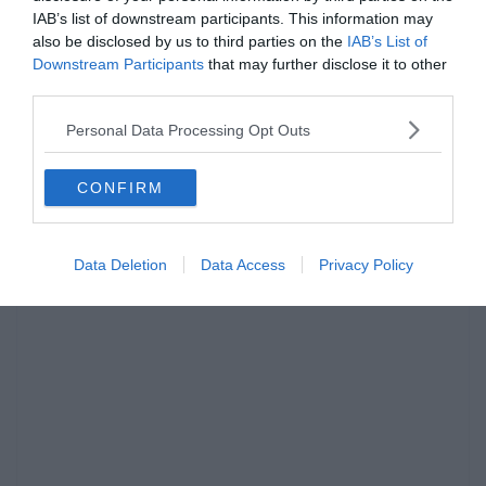
Az első részt itt találhatjátok.
IAB’s list of downstream participants. This information may
also be disclosed by us to third parties on the
IAB’s List of
[onionbuzz quizid=527][/onionbuzz]
Downstream Participants
that may further disclose it to other
third parties.
Ha érdekelnek további kvízek
itt
megtalálod őket, illetve
Personal Data Processing Opt Outs
csatlakozhatsz
F
acebook
csoportunkhoz is.
Mielőtt lelépsz ne felejtsd el megosztani barátaiddal az
CONFIRM
eredményedet.
Data Deletion
Data Access
Privacy Policy