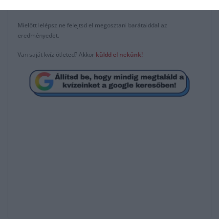
csatlakozhatsz
F
acebook
csoportunkhoz is.
Mielőtt lelépsz ne felejtsd el megosztani barátaiddal az
eredményedet.
Van saját kvíz ötleted? Akkor
küldd el
n
ekünk
!