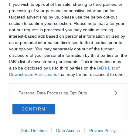
If you wish to opt-out of the sale, sharing to third parties, or
processing of your personal or sensitive information for
targeted advertising by us, please use the below opt-out
Nyilvánvaló, hogy azonnal felismerhető egyedi stílusával,
section to confirm your selection. Please note that after your
poénjaival, humorával és regényei mondatai között elrejtett
opt-out request is processed you may continue seeing
bölcsességeivel utánozhatatlanná vált, nem csak a magyar, hanem
interest-based ads based on personal information utilized by
a világirodalomban is. Legnagyobb sikereit, mint a légiós regények,
us or personal information disclosed to third parties prior to
a humoros és bűnügyi kötetek P. Howard néven aratta, de kiváló
your opt-out. You may separately opt-out of the further
western történeteket is írt Gibson Lavery néven.
disclosure of your personal information by third parties on the
IAB’s list of downstream participants. This information may
Korcsmáros Pál pedig rendkívül hitelesen ábrázolta Rejtő Jenő
also be disclosed by us to third parties on the
IAB’s List of
figuráit és regényeinek jeleneteit képregény formájában.
Downstream Participants
that may further disclose it to other
Gyermekkorom egyik meghatározó olvasmánya volt így követni
third parties.
ezeket a képes történeteket. Korcsmáros Gábornak, a nagy sikerű
grafikus unokájának és egyben a képregényeket újra
Personal Data Processing Opt Outs
publikáló
Képes Kiadó
tulajdonosának köszönhetően ezek a
történetek 2003 óta újra kaphatóak, sokunk örömére.
CONFIRM
[onionbuzz quizid=476][/onionbuzz]
Data Deletion
Data Access
Privacy Policy
Ha érdekelnek további kvízek
itt
megtalálod őket, illetve