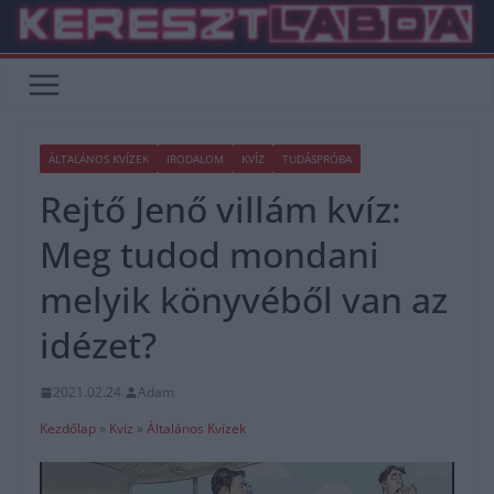
Skip
to
content
ÁLTALÁNOS KVÍZEK
IRODALOM
KVÍZ
TUDÁSPRÓBA
Rejtő Jenő villám kvíz:
Meg tudod mondani
melyik könyvéből van az
idézet?
2021.02.24.
Adam
Kezdőlap
»
Kvíz
»
Általános Kvízek