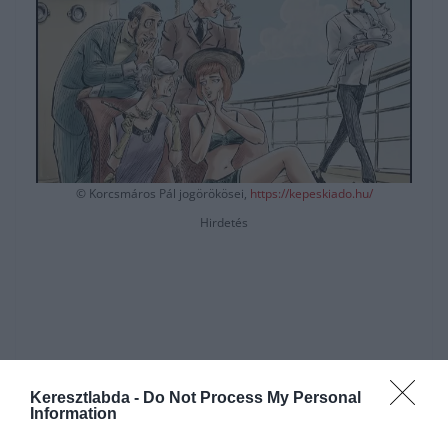
©
Korcsmáros Pál jogörökösei,
https://kepeskiado.hu/
Hirdetés
Keresztlabda -
Do Not Process My Personal
Information