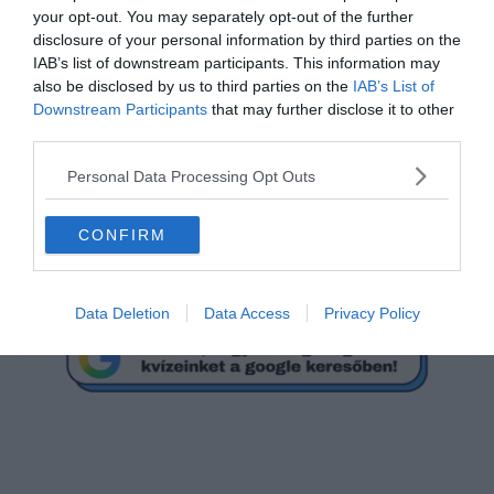
your opt-out. You may separately opt-out of the further
disclosure of your personal information by third parties on the
IAB’s list of downstream participants. This information may
also be disclosed by us to third parties on the
IAB’s List of
Downstream Participants
that may further disclose it to other
[onionbuzz quizid=327][/onionbuzz]
third parties.
Ha érdekelnek további kvízek
itt
megtalálod őket, illetve
Personal Data Processing Opt Outs
csatlakozhatsz
F
acebook
csoportunkhoz is.
Mielőtt belépsz ne felejtsd el megosztani barátaiddal az
CONFIRM
eredményedet.
Van saját kvíz ötleted? Akkor
küldd el
n
ekünk
!
Data Deletion
Data Access
Privacy Policy