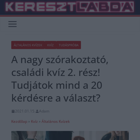
Skip
to
content
ÁLTALÁNOS KVÍZEK
KVÍZ
TUDÁSPRÓBA
A nagy szórakoztató,
családi kvíz 2. rész!
Tudjátok mind a 20
kérdésre a választ?
2021.01.15.
Adam
Kezdőlap
»
Kvíz
»
Általános Kvízek