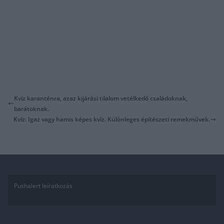
Kvíz karanténra, azaz kijárási tilalom vetélkedő családoknak,
barátoknak.
Kvíz: Igaz vagy hamis képes kvíz. Különleges építészeti remekművek.
Pushalert leíratkozás