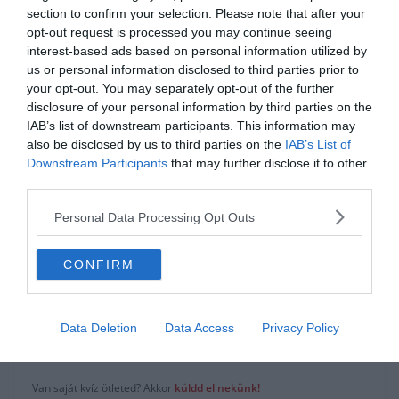
Ha érdekelnek további kvízek
itt
megtalálod őket, illetve
section to confirm your selection. Please note that after your
csatlakozhatsz
F
acebook
csoportunkhoz is.
opt-out request is processed you may continue seeing
interest-based ads based on personal information utilized by
0%
us or personal information disclosed to third parties prior to
your opt-out. You may separately opt-out of the further
disclosure of your personal information by third parties on the
Hogyan írjuk helyesen?
IAB’s list of downstream participants. This information may
also be disclosed by us to third parties on the
IAB’s List of
Downstream Participants
that may further disclose it to other
aszimetrikus
third parties.
Personal Data Processing Opt Outs
asszimetrikus
CONFIRM
aszimmetrikus
Data Deletion
Data Access
Privacy Policy
Mielőtt lelépsz ne felejtsd el megosztani barátaiddal az
eredményedet.
Van saját kvíz ötleted? Akkor
küldd el nekünk!