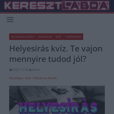
Skip
to
content
ÁLTALÁNOS KVÍZEK
IRODALOM
KVÍZ
TUDÁSPRÓBA
Helyesírás kvíz. Te vajon
mennyire tudod jól?
2020.12.28.
Adam
Kezdőlap
»
Kvíz
»
Általános Kvízek