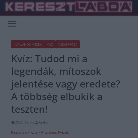
Skip
to
content
ÁLTALÁNOS KVÍZEK
KVÍZ
TUDÁSPRÓBA
Kvíz: Tudod mi a
legendák, mítoszok
jelentése vagy eredete?
A többség elbukik a
teszten!
2020.12.05.
Aniko
Kezdőlap
»
Kvíz
»
Általános Kvízek