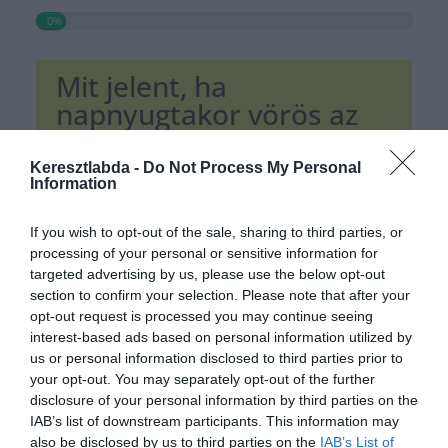
0%
Mit jelent, ha
napnyugtakor vörös az
ég alja?
Keresztlabda -
Do Not Process My Personal
Information
másnap fagypont alá süllyed a
hőmérséklet
If you wish to opt-out of the sale, sharing to third parties, or
processing of your personal or sensitive information for
másnap nagyon meleg és
targeted advertising by us, please use the below opt-out
napsütéses idő lesz
section to confirm your selection. Please note that after your
opt-out request is processed you may continue seeing
másnap esős és nagyon szeles idő
interest-based ads based on personal information utilized by
lesz
us or personal information disclosed to third parties prior to
your opt-out. You may separately opt-out of the further
disclosure of your personal information by third parties on the
Ha érdekelnek további kvízek
itt
megtalálod őket, illetve
IAB’s list of downstream participants. This information may
csatlakozhatsz
F
acebook
csoportunkhoz is.
also be disclosed by us to third parties on the
IAB’s List of