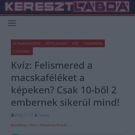
Skip
to
content
ÁLTALÁNOS KVÍZEK
KÉPFELADVÁNY
KVÍZ
TUDÁSPRÓBA
TUDOMÁNY
Kvíz: Felismered a
macskaféléket a
képeken? Csak 10-ből 2
embernek sikerül mind!
2020.11.17.
Tamas
Kezdőlap
»
Kvíz
»
Általános Kvízek