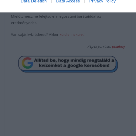
Data Deletion
Data Access
Privacy Policy
csatlakozhatsz a
facebook
csoportunkhoz is.
Mielőtt mész ne felejtsd el megosztani barátaiddal az
eredményedet.
Van saját kvíz ötleted? Akkor
küld el nekünk!
Képek forrása:
pixabay