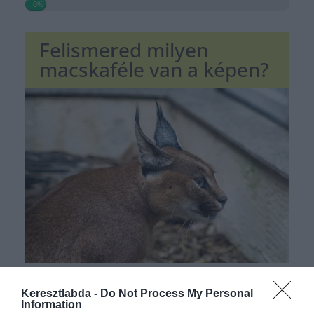
0%
Felismered milyen
macskaféle van a képen?
Hirdetés
Keresztlabda -
Do Not Process My Personal
Information