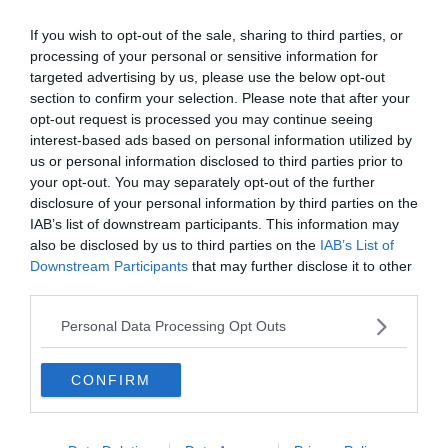
If you wish to opt-out of the sale, sharing to third parties, or
processing of your personal or sensitive information for
targeted advertising by us, please use the below opt-out
section to confirm your selection. Please note that after your
opt-out request is processed you may continue seeing
interest-based ads based on personal information utilized by
us or personal information disclosed to third parties prior to
your opt-out. You may separately opt-out of the further
disclosure of your personal information by third parties on the
IAB’s list of downstream participants. This information may
also be disclosed by us to third parties on the
IAB’s List of
Borneói vörösmacska
Downstream Participants
that may further disclose it to other
third parties.
Karakál (Sivatagi hiúz)
Personal Data Processing Opt Outs
CONFIRM
Homoki macska
Ha érdekelnek további kvízek,
itt
megtalálod őket. Illetve