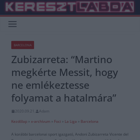
Skip
to
content
BARCELONA
Zubizarreta: “Martino
megkérte Messit, hogy
ne emlékeztesse
folyamat a hatalmára”
2020.09.21.
Adam
Kezdőlap
»
x-archívum
»
Foci
»
La Liga
»
Barcelona
A korábbi barcelonai sport igazgató, Andoni Zubizarreta Vicente del