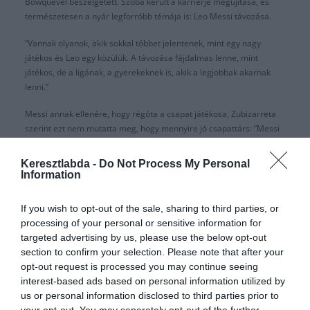
Bowquevel beszélgetett. Szóba került a karrierje megújítása, és
természetesen a nyár legforróbb témája is: Leo Messi távozása.
“Vannak olyanok, akik sokkal többet jelentenek, mint egy nagy
játékos és Leo egy közülük. A távozása fájdalmas lenne, mint
játékos, de a ligának, a gyerekeknek is, akik a legjobbak akarnak
lenni.”
Messi annak ellenére, hogy régóta a csapat játékosa, Zubizarreta
szerint ezt nem mutatta meg, hogy mennyire jó csapattárs: “Messi
elbukott, mint csapattag, nem egy jó csapattárs, és nem jó a
viselkedése a csapatnál. Az Ő nagy problémája, hogy saját magával
Keresztlabda -
Do Not Process My Personal
versenyzik.”
Information
A korábbi kapus arról is beszélt, hogy mennyire fontos a csapat
If you wish to opt-out of the sale, sharing to third parties, or
sztárjai összhangban legyenek az edzővel, mert akkor tud az egész
processing of your personal or sensitive information for
csapat megfelelően működni, de szerinte vannak olyan játékosok
targeted advertising by us, please use the below opt-out
akik nem állnak be a sorba. Visszaemlékezett egy esetre, amikor
section to confirm your selection. Please note that after your
még a Barca sport igazgatója volt Messi és Tata Martino (akkori
opt-out request is processed you may continue seeing
edző) között: “Tata Martino, amikor még a Barcelonánál volt azt
interest-based ads based on personal information utilized by
mondta Leonak az egyik edzésen: Tudom, hogy ha felhívod az
us or personal information disclosed to third parties prior to
elnököt, akkor kidob a csapattól, de ezt nem kell minden