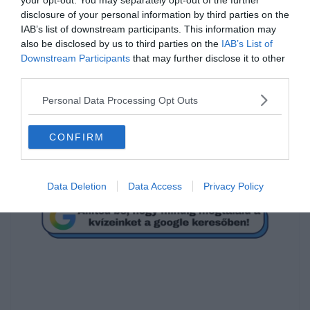
your opt-out. You may separately opt-out of the further
megmutatnod, tudom.”
disclosure of your personal information by third parties on the
IAB’s list of downstream participants. This information may
forrás
also be disclosed by us to third parties on the
IAB’s List of
Downstream Participants
that may further disclose it to other
third parties.
Tata Martino a Messi: “Ya se que si usted llama
al presidente me echan”
Personal Data Processing Opt Outs
Messi el dictador
pic.twitter.com/tPcitq1YMS
CONFIRM
— il Mourinhø Blancø (@musicoloko7)
September 20, 2020
Data Deletion
Data Access
Privacy Policy