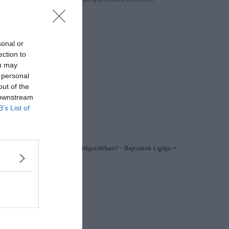
sonal or
ection to
ou may
 personal
out of the
 downstream
B’s List of
Mi a közös a továbbjutókban? – Bajnokok Ligája