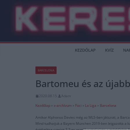
Skip
to
content
KEZDŐLAP
KVÍZ
NA
BARCELONA
Bartomeu és az újabb
2020.08.15.
Adam
Kezdőlap
»
x-archívum
»
Foci
»
La Liga
»
Barcelona
Amikor Alphonso Davies még az MLS-ben játszott, a Barca v
Mind tudhatjuk a Bayern München 2019-ben leigazolta a kan
értékelése szerint 7.7-es osztályzattal zárta a mérkőzést. 