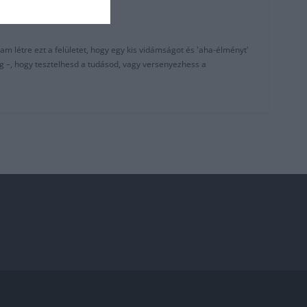
am létre ezt a felületet, hogy egy kis vidámságot és 'aha-élményt'
g –, hogy tesztelhesd a tudásod, vagy versenyezhess a