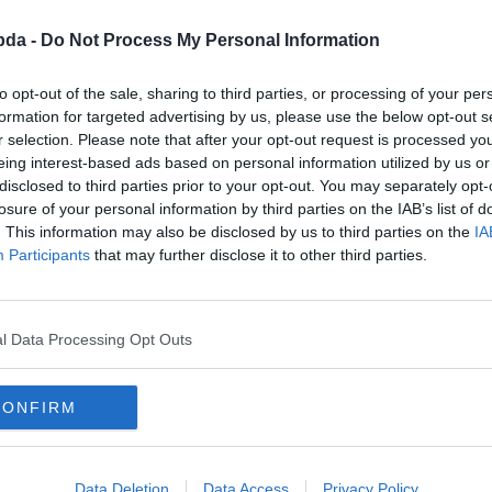
bda -
Do Not Process My Personal Information
rosaknál és 2025-ig kötelezte el magát.
to opt-out of the sale, sharing to third parties, or processing of your per
formation for targeted advertising by us, please use the below opt-out s
r selection. Please note that after your opt-out request is processed y
eing interest-based ads based on personal information utilized by us or
disclosed to third parties prior to your opt-out. You may separately opt-
losure of your personal information by third parties on the IAB’s list of
. This information may also be disclosed by us to third parties on the
IA
Participants
that may further disclose it to other third parties.
l Data Processing Opt Outs
CONFIRM
Data Deletion
Data Access
Privacy Policy