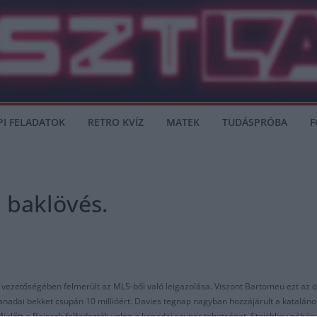
PI FELADATOK
RETRO KVÍZ
MATEK
TUDÁSPRÓBA
F
 baklövés.
ezetőségében felmerült az MLS-ből való leigazolása. Viszont Bartomeu ezt az opc
adai bekket csupán 10 millióért. Davies tegnap nagyban hozzájárult a katalánok
Mielőtt a Bajorok felfedezték volna a kanadai szuper tehetséget, Stoichkov néhány