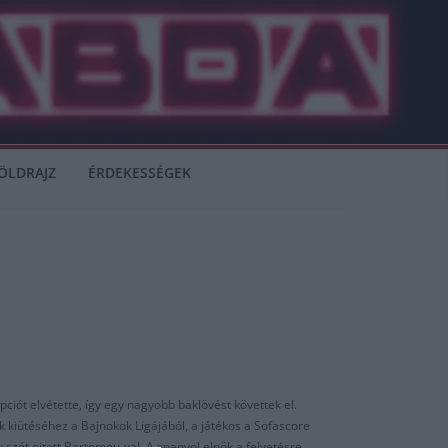
ÖLDRAJZ
ÉRDEKESSÉGEK
iót elvétette, így egy nagyobb baklövést követtek el.
 kiütéséhez a Bajnokok Ligájából, a játékos a Sofascore
 szót ejtett Bartomeu-val. A spanyol elnök a felvetésre