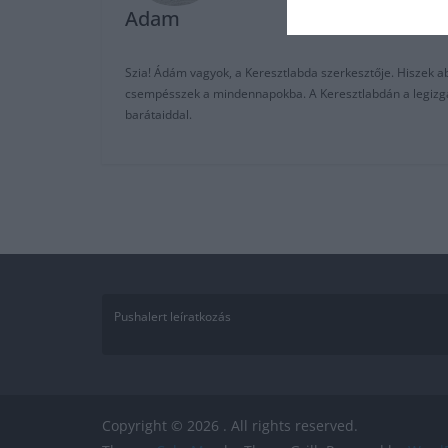
Adam
Szia! Ádám vagyok, a Keresztlabda szerkesztője. Hiszek abb
csempésszek a mindennapokba. A Keresztlabdán a legizgalm
barátaiddal.
Pushalert leíratkozás
Copyright © 2026
. All rights reserved.