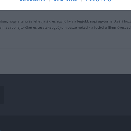
an, hogy a tanulás lehet játék, és egy jó kvíz a legjobb napi agytorna. Azért hozt
asabb fejtörőket és teszteket gyűjtöm össze neked – a focitól a filmművészeti