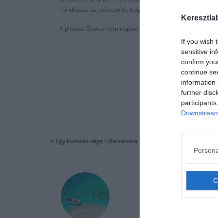
mindössze azt válaszolta, hogy : ”kanadai, köszönöm nem”
Keresztla
Alphonso Davies nem régiben újabb szerződést írt alá a Pi
If you wish 
sensitive in
confirm you
continue se
information 
further disc
participants
Downstream 
Egy korszak vége – Barcelona
Persona