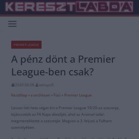
Skip
to
content
PREMIER LEAGUE
A pénz dönt a Premier
League-ben csak?
2020.08.08.
tetrapofi
Kezdőlap
»
x-archívum
»
Foci
»
Premier League
Lassan két hete véget ért a Premier League 19/20-as szezonja,
lejátszották az FA Kupa döntőjét, ahol az Arsenal talán
megmenekítette a szezonját. Megvan a 3. feljutó a Fulham
személyében.