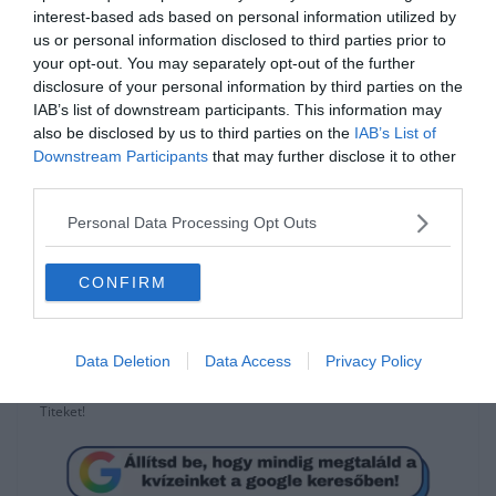
Eminensek és vesztesek
interest-based ads based on personal information utilized by
us or personal information disclosed to third parties prior to
your opt-out. You may separately opt-out of the further
A többi csapat közül kiemelkedik a Sheffield és a Burnley előbbi 11
disclosure of your personal information by third parties on the
utóbbi 8 helyet javított a helyezésén a pénzügyi sorrendhez képest!
IAB’s list of downstream participants. This information may
De a Soton és a Wolves is jó szezont futott.
also be disclosed by us to third parties on the
IAB’s List of
Downstream Participants
that may further disclose it to other
Az említett Ágyúsokon kívül (-2 pozíció), az Everton (-3) rajongói
third parties.
sem boldogok. Míg a negatív “győztesek” a kiesés rémétől végig
fenyegetett West Ham és Aston Villa, mindketten 6 pozíciót
Personal Data Processing Opt Outs
rontottak!
Még tartanak a nemzetközi kupa küzdelmei, nem lenne meglepő,
CONFIRM
ha mindkét trófea Manchesterben landolna, bár az EL-ben a Wolves
is jelen van és csak győzelem esetén térhet vissza Európába.
Data Deletion
Data Access
Privacy Policy
Ami biztos a pénzköltést megkezdték a csapatok, a világ egyik
legjobb, de mindenképp legértékesebb bajnoksága jövőre is vár
Titeket!