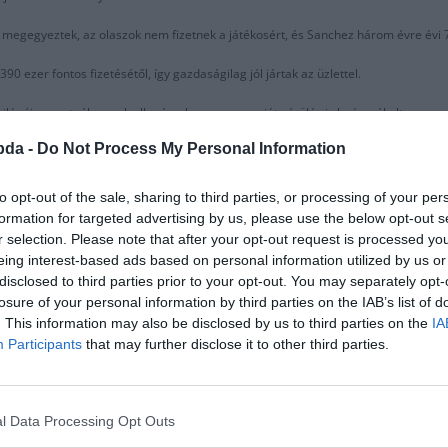
 megegyeztek, az olaszok nem fizetnek a játékosért, és Sanchez három évre évi 7 m
0 ezer fontos fizetésétől, így gazdaságilag jól jártak az üzlettel.
ilánói csapatnál, annak ellenére, hogy a szezonját sérülés is beárnyékolta.
bda -
Do Not Process My Personal Information
 Manchester United on a permanent deal, here we go!
to opt-out of the sale, sharing to third parties, or processing of your per
ll join for free and Inter will take charge of his full wage. Sanchez will earn €7M/
formation for targeted advertising by us, please use the below opt-out s
r selection. Please note that after your opt-out request is processed y
ust 3, 2020
eing interest-based ads based on personal information utilized by us or
disclosed to third parties prior to your opt-out. You may separately opt-
losure of your personal information by third parties on the IAB’s list of
. This information may also be disclosed by us to third parties on the
IA
Participants
that may further disclose it to other third parties.
l Data Processing Opt Outs