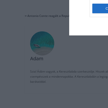
Antonio Conte reagált a Repubblica híreire
Adam
Szia! Ádám vagyok, a Keresztlabda szerkesztője. Hiszek abb
csempésszek a mindennapokba. A Keresztlabdán a legizgalm
barátaiddal.