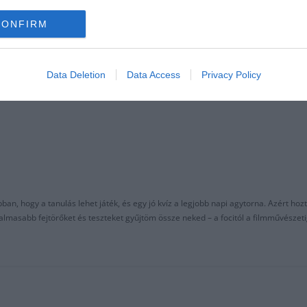
CONFIRM
Data Deletion
Data Access
Privacy Policy
an, hogy a tanulás lehet játék, és egy jó kvíz a legjobb napi agytorna. Azért hozt
asabb fejtörőket és teszteket gyűjtöm össze neked – a focitól a filmművészeti