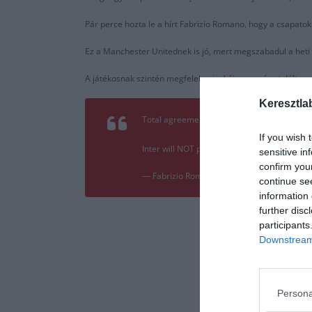
Pár perce hozta le a hírt Fabrizio Romano, hogy a csapatok
Ez a Manchester Unitednek is jó, mert megszabadul a heti 39
A játékosnak szintén megfelel, mivel újra magára talált a m
Keresztla
Total agreement reached between Inter and
If you wish 
Inter will NOT pay any fee to Man United. He’
sensitive in
confirm you
— Fabrizio Romano (@FabrizioRomano)
Aug
continue se
information 
further disc
participants
Downstream 
Persona