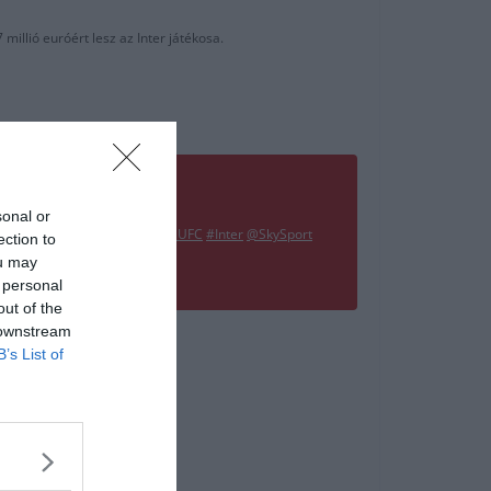
illió euróért lesz az Inter játékosa.
sonal or
season as Inter player. ⚫️?
#MUFC
#Inter
@SkySport
ection to
ou may
 personal
out of the
 downstream
B’s List of