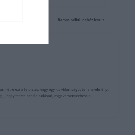
Ramos nélkül nehéz lesz
am létre ezt a felületet, hogy egy kis vidámságot és 'aha-élményt'
g –, hogy tesztelhesd a tudásod, vagy versenyezhess a