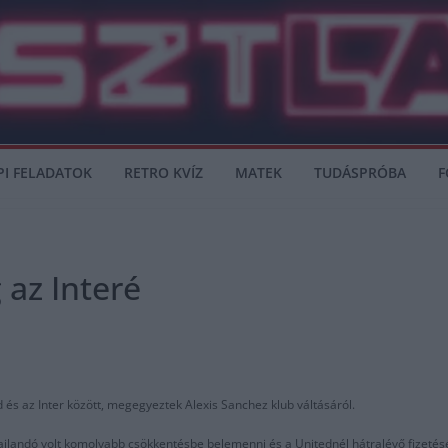
PI FELADATOK
RETRO KVÍZ
MATEK
TUDÁSPRÓBA
F
 az Interé
 és az Inter között, megegyeztek Alexis Sanchez klub váltásáról.
hajlandó volt komolyabb csökkentésbe belemenni és a Unitednél hátralévő fizetés