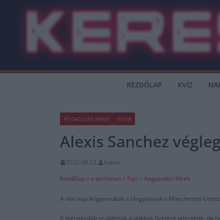
Skip
to
content
KEZDŐLAP
KVÍZ
NA
ÁTIGAZOLÁSI HÍREK
INTER
Alexis Sanchez végleg
2020.08.03.
Adam
Kezdőlap
»
x-archívum
»
Foci
»
Átigazolási Hírek
A mai nap felgyorsultak a tárgyalások a Manchester United
A legnagyobb problémát a játékos fizetése jelentette, de 