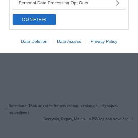
Personal Data Processing Opt Outs
CONFIRM
Data Deletion
Data Access
Privacy Policy
Barcelona: Több angol és francia csapat is tolong a világbajnok
hátvédjéért
Bergwijn, Depay, Malen – a PSV legjobb nevelései