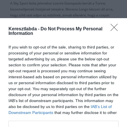
A Sky Sport Italia jelentése szerint Giampaolo került a Torino
kiszemeltjeinek listájának tetejére. Moreno Longo készen áll arra,
hogy zöld utat adjon az edzőnek, annak ellenére, hogy a csapat
még mindig kieshet a másodosztályba.
Keresztlabda -
Do Not Process My Personal
Az 52 éves férfi tavaly októberében az AC Milan elhagyása óta
Information
továbbra is munkanélküli és korábban szóba hozták a
Fenerbahcevel is.
If you wish to opt-out of the sale, sharing to third parties, or
processing of your personal or sensitive information for
Az újság hozzáteszi, hogy a Granata ezen a nyáron Sarr és Esposito
targeted advertising by us, please use the below opt-out
megszerzésén is dolgozik.
section to confirm your selection. Please note that after your
opt-out request is processed you may continue seeing
Sarr, a 21 éves francia nemzetiségű, aki játszhat a védelem
interest-based ads based on personal information utilized by
tengelyén, vagy akár a védelem bal oldalán, ingyen igazolható,
us or personal information disclosed to third parties prior to
miután Nizzával kötött szerződése lejárt.
your opt-out. You may separately opt-out of the further
disclosure of your personal information by third parties on the
Esposito, a csatár új, ötéves szerződést ír alá a Nerazzurrival,
IAB’s list of downstream participants. This information may
mielőtt kölcsönbe küldték.
also be disclosed by us to third parties on the
IAB’s List of
Sky azt állítja, hogy Sampdoria, Bologna, Parma és még Silvio
Downstream Participants
that may further disclose it to other
Berlusconi Monzája is harcol Torinoval, hogy elhozzák.
third parties.