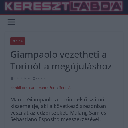
Skip
to
content
SERIE A
Giampaolo vezetheti a
Torinót a megújuláshoz
2020.07.26.
Zalán
Kezdőlap
»
x-archívum
»
Foci
»
Serie A
Marco Giampaolo a Torino első számú
kiszemeltje, aki a következő szezonban
veszi át az edzői széket, Malang Sarr és
Sebastiano Esposito megszerzésével.