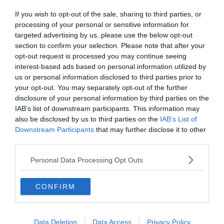
Az olasz válogatott képviselői találkozót kértek a klub
If you wish to opt-out of the sale, sharing to third parties, or
vezérigazgatójától, de a korábbi Inter nevelés Instagram
processing of your personal or sensitive information for
posztjában biztosított mindenkit, hogy mennyire imádja a klubot.
targeted advertising by us, please use the below opt-out
section to confirm your selection. Please note that after your
“Mint amikor szerelembe esel,” írta Zaniolo. “Jól érzed magad vele,
opt-out request is processed you may continue seeing
a legjobbat hozza ki belőled, és vele akarsz lenni.”
interest-based ads based on personal information utilized by
us or personal information disclosed to third parties prior to
“Ugyan az a helyzet. Tényleg, imádom ezt a mezt.”
your opt-out. You may separately opt-out of the further
disclosure of your personal information by third parties on the
IAB’s list of downstream participants. This information may
also be disclosed by us to third parties on the
IAB’s List of
Downstream Participants
that may further disclose it to other
third parties.
Personal Data Processing Opt Outs
CONFIRM
Data Deletion
Data Access
Privacy Policy