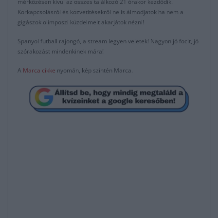
mérkőzésen kívül az összes találkozó 21 órakor kezdődik.
Körkapcsolásról és közvetítésekről ne is álmodjatok ha nem a
gigászok olimposzi küzdelmeit akarjátok nézni!
Spanyol futball rajongó, a stream legyen veletek! Nagyon jó focit, jó
szórakozást mindenkinek mára!
A
Marca cikke
nyomán, kép szintén Marca.