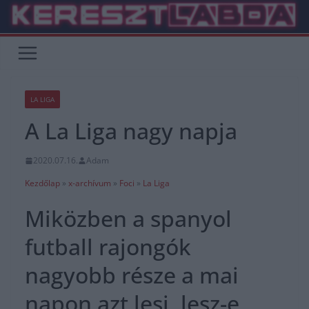
Skip
to
content
LA LIGA
A La Liga nagy napja
2020.07.16.
Adam
Kezdőlap
»
x-archívum
»
Foci
»
La Liga
Miközben a spanyol
futball rajongók
nagyobb része a mai
napon azt lesi, lesz-e