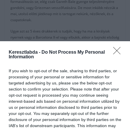
formaváltozás se, elég csak Gareth Bale gyenge teljesítményére
gondolni, vagy Griezman vesszőfutására. De most inkább nézzük a
mai, utolsó előtti játéknap mit is tartogat nekünk, nézőknek, és a
csapatoknak.
Ugye azt az 5 éves drukkerek is tudják, hogy ha ma a királyiak
nyernek vagy a Barcelona X-el vagy elbukik, akkor a bajnoki elsőség
már nem vehető el Zidane fiaitól.
Keresztlabda -
Do Not Process My Personal
De ha ma a Barca X-el vagy bukik, akkor a Villareal BL álmai is
Information
valóra válhatnak. Vagy nem.
If you wish to opt-out of the sale, sharing to third parties, or
Az Osasuna már nem fog EL induló helyre beérni, viszont Setién
processing of your personal or sensitive information for
csapata ha győz, Zidane-ék meg mind a két mérkőzésüket
targeted advertising by us, please use the below opt-out
elvesztenék, akkor a Barca -mindenkit meglepve, főleg magukat-
section to confirm your selection. Please note that after your
megkaparinthatná a bajnoki címet.
opt-out request is processed you may continue seeing
interest-based ads based on personal information utilized by
Az Ateltico Madrid már bebiztosította a BL induló helyét a tabellán.
us or personal information disclosed to third parties prior to
De ha ma Bordalas-ék győznének, akkor az Európa Liga indulást
your opt-out. You may separately opt-out of the further
jelentene nekik. Nem rossz motiváció.
disclosure of your personal information by third parties on the
A Sevilla szintén BL induló, viszont ha a Rela Sociedad nyer ma,
IAB’s list of downstream participants. This information may